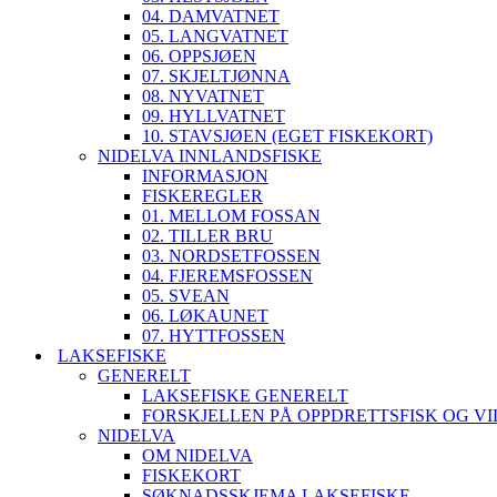
04. DAMVATNET
05. LANGVATNET
06. OPPSJØEN
07. SKJELTJØNNA
08. NYVATNET
09. HYLLVATNET
10. STAVSJØEN (EGET FISKEKORT)
NIDELVA INNLANDSFISKE
INFORMASJON
FISKEREGLER
01. MELLOM FOSSAN
02. TILLER BRU
03. NORDSETFOSSEN
04. FJEREMSFOSSEN
05. SVEAN
06. LØKAUNET
07. HYTTFOSSEN
LAKSEFISKE
GENERELT
LAKSEFISKE GENERELT
FORSKJELLEN PÅ OPPDRETTSFISK OG VI
NIDELVA
OM NIDELVA
FISKEKORT
SØKNADSSKJEMA LAKSEFISKE