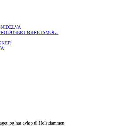
 NIDELVA
PRODUSERT ØRRETSMOLT
KKER
VA
draget, og har avløp til Holstdammen.