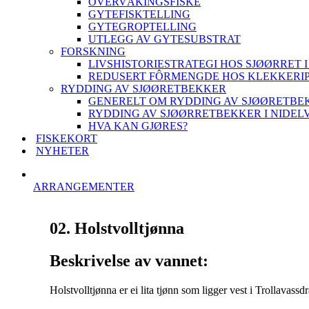
OVERVÅKINGSFISKE
GYTEFISKTELLING
GYTEGROPTELLING
UTLEGG AV GYTESUBSTRAT
FORSKNING
LIVSHISTORIESTRATEGI HOS SJØØRRET I
REDUSERT FÔRMENGDE HOS KLEKKERI
RYDDING AV SJØØRETBEKKER
GENERELT OM RYDDING AV SJØØRETBE
RYDDING AV SJØØRRETBEKKER I NIDEL
HVA KAN GJØRES?
FISKEKORT
NYHETER
ARRANGEMENTER
02. Holstvolltjønna
Beskrivelse av vannet:
Holstvolltjønna er ei lita tjønn som ligger vest i Trollavass