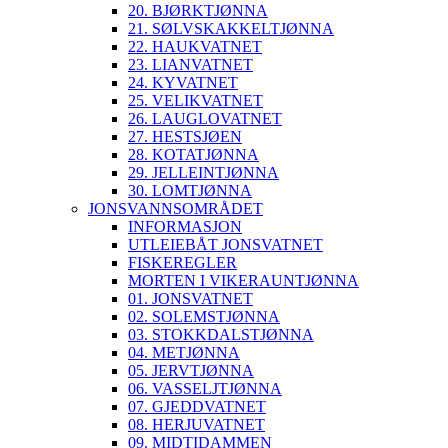
20. BJØRKTJØNNA
21. SØLVSKAKKELTJØNNA
22. HAUKVATNET
23. LIANVATNET
24. KYVATNET
25. VELIKVATNET
26. LAUGLOVATNET
27. HESTSJØEN
28. KOTATJØNNA
29. JELLEINTJØNNA
30. LOMTJØNNA
JONSVANNSOMRÅDET
INFORMASJON
UTLEIEBÅT JONSVATNET
FISKEREGLER
MORTEN I VIKERAUNTJØNNA
01. JONSVATNET
02. SOLEMSTJØNNA
03. STOKKDALSTJØNNA
04. METJØNNA
05. JERVTJØNNA
06. VASSELJTJØNNA
07. GJEDDVATNET
08. HERJUVATNET
09. MIDTIDAMMEN