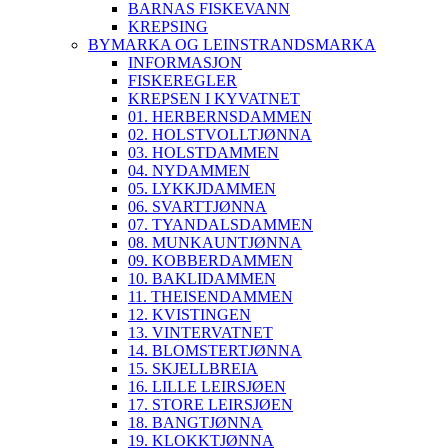
BARNAS FISKEVANN
KREPSING
BYMARKA OG LEINSTRANDSMARKA
INFORMASJON
FISKEREGLER
KREPSEN I KYVATNET
01. HERBERNSDAMMEN
02. HOLSTVOLLTJØNNA
03. HOLSTDAMMEN
04. NYDAMMEN
05. LYKKJDAMMEN
06. SVARTTJØNNA
07. TYANDALSDAMMEN
08. MUNKAUNTJØNNA
09. KOBBERDAMMEN
10. BAKLIDAMMEN
11. THEISENDAMMEN
12. KVISTINGEN
13. VINTERVATNET
14. BLOMSTERTJØNNA
15. SKJELLBREIA
16. LILLE LEIRSJØEN
17. STORE LEIRSJØEN
18. BANGTJØNNA
19. KLOKKTJØNNA