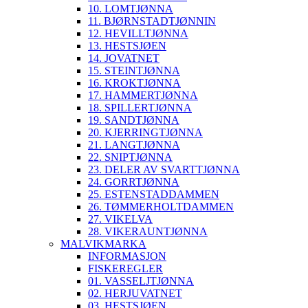
10. LOMTJØNNA
11. BJØRNSTADTJØNNIN
12. HEVILLTJØNNA
13. HESTSJØEN
14. JOVATNET
15. STEINTJØNNA
16. KROKTJØNNA
17. HAMMERTJØNNA
18. SPILLERTJØNNA
19. SANDTJØNNA
20. KJERRINGTJØNNA
21. LANGTJØNNA
22. SNIPTJØNNA
23. DELER AV SVARTTJØNNA
24. GORRTJØNNA
25. ESTENSTADDAMMEN
26. TØMMERHOLTDAMMEN
27. VIKELVA
28. VIKERAUNTJØNNA
MALVIKMARKA
INFORMASJON
FISKEREGLER
01. VASSELJTJØNNA
02. HERJUVATNET
03. HESTSJØEN