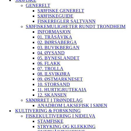
SJØFISKE
GENERELT
SJØFISKE GENERELT
SJØFISKEGUIDE
FISKEREGLER SALTVANN
SJØFISKEMULIGHETER RUNDT TRONDHEIM
INFORMASJON
01. TRÅSÅVIKA
02. BØRSABERGA
03. BUVIKBERGAN
04. ØYSAND
05. BYNESLANDET
06. FLAKK
07. TROLLA
08. ILSVIKØRA
09. ØSTMARKNESET
10. STORSAND
11. HURTIGRUTEKAIA
12. SKANSEN
SJØØRRET I TRØNDELAG
ANADROM LAKSEFISK I SJØEN
KULTIVERING & FORSKNING
FISKEKULTIVERING I NIDELVA
STAMFISKE
STRYKING OG KLEKKING