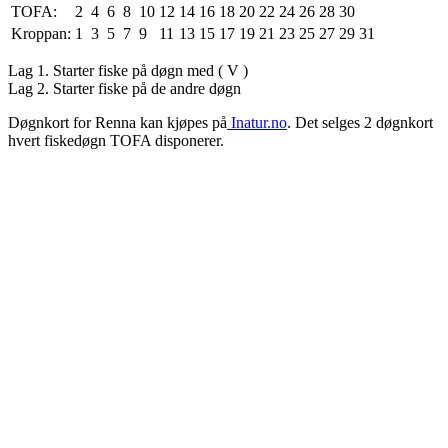
TOFA:
2
4
6
8
10
12
14
16
18
20
22
24
26
28
30
Kroppan:
1
3
5
7
9
11
13
15
17
19
21
23
25
27
29
31
Lag 1. Starter fiske på døgn med ( V )
Lag 2. Starter fiske på de andre døgn
Døgnkort for Renna kan kjøpes på
Inatur.no
. Det selges 2 døgnkort
hvert fiskedøgn TOFA disponerer.