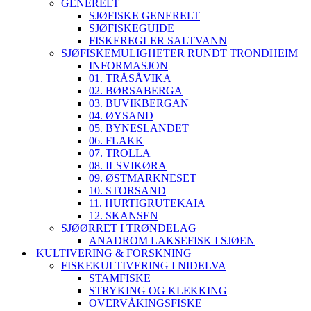
GENERELT
SJØFISKE GENERELT
SJØFISKEGUIDE
FISKEREGLER SALTVANN
SJØFISKEMULIGHETER RUNDT TRONDHEIM
INFORMASJON
01. TRÅSÅVIKA
02. BØRSABERGA
03. BUVIKBERGAN
04. ØYSAND
05. BYNESLANDET
06. FLAKK
07. TROLLA
08. ILSVIKØRA
09. ØSTMARKNESET
10. STORSAND
11. HURTIGRUTEKAIA
12. SKANSEN
SJØØRRET I TRØNDELAG
ANADROM LAKSEFISK I SJØEN
KULTIVERING & FORSKNING
FISKEKULTIVERING I NIDELVA
STAMFISKE
STRYKING OG KLEKKING
OVERVÅKINGSFISKE