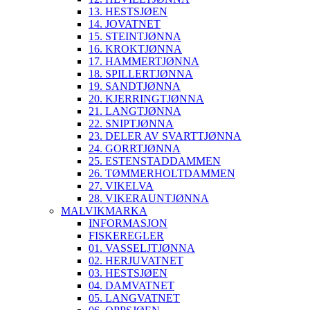
13. HESTSJØEN
14. JOVATNET
15. STEINTJØNNA
16. KROKTJØNNA
17. HAMMERTJØNNA
18. SPILLERTJØNNA
19. SANDTJØNNA
20. KJERRINGTJØNNA
21. LANGTJØNNA
22. SNIPTJØNNA
23. DELER AV SVARTTJØNNA
24. GORRTJØNNA
25. ESTENSTADDAMMEN
26. TØMMERHOLTDAMMEN
27. VIKELVA
28. VIKERAUNTJØNNA
MALVIKMARKA
INFORMASJON
FISKEREGLER
01. VASSELJTJØNNA
02. HERJUVATNET
03. HESTSJØEN
04. DAMVATNET
05. LANGVATNET