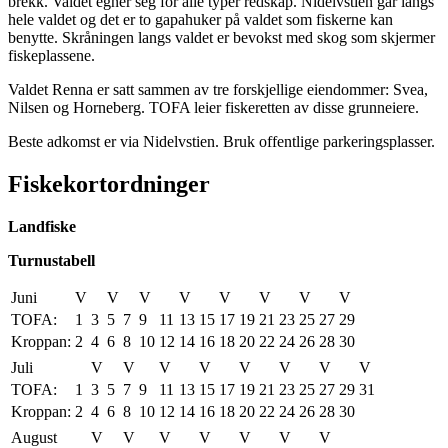
brekk. Valdet egner seg for alle typer redskap. Nidelvstien går langs
hele valdet og det er to gapahuker på valdet som fiskerne kan
benytte. Skråningen langs valdet er bevokst med skog som skjermer
fiskeplassene.
Valdet Renna er satt sammen av tre forskjellige eiendommer: Svea,
Nilsen og Horneberg. TOFA leier fiskeretten av disse grunneiere.
Beste adkomst er via Nidelvstien. Bruk offentlige parkeringsplasser.
Fiskekortordninger
Landfiske
Turnustabell
Juni
V
V
V
V
V
V
V
V
TOFA:
1
3
5
7
9
11
13
15
17
19
21
23
25
27
29
Kroppan:
2
4
6
8
10
12
14
16
18
20
22
24
26
28
30
Juli
V
V
V
V
V
V
V
V
TOFA:
1
3
5
7
9
11
13
15
17
19
21
23
25
27
29
31
Kroppan:
2
4
6
8
10
12
14
16
18
20
22
24
26
28
30
August
V
V
V
V
V
V
V