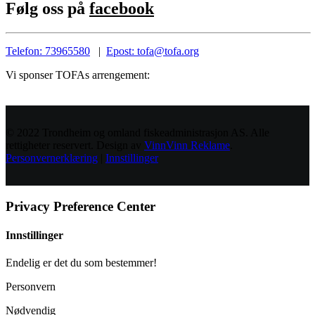
Følg oss på
facebook
Telefon: 73965580
|
Epost: tofa@tofa.org
Vi sponser TOFAs arrengement:
© 2022 Trondheim og omland fiskeadministrasjon AS. Alle
rettigheter reservert. Design av
VinnVinn Reklame
.
Personvernerklæring
|
Innstillinger
Privacy Preference Center
Innstillinger
Endelig er det du som bestemmer!
Personvern
Nødvendig