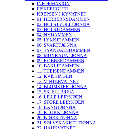
INFORMASJON
FISKEREGLER
KREPSEN I KYVATNET
01. HERBERNSDAMMEN
02. HOLSTVOLLTJØNNA
03. HOLSTDAMMEN
04. NYDAMMEN
05. LYKKJDAMMEN
06. SVARTTJØNNA
07. TYANDALSDAMMEN
08. MUNKAUNTJØNNA
09. KOBBERDAMMEN
10. BAKLIDAMMEN
11. THEISENDAMMEN
12. KVISTINGEN
13. VINTERVATNET
14. BLOMSTERTJØNNA
15. SKJELLBREIA
16. LILLE LEIRSJØEN
17. STORE LEIRSJØEN
18. BANGTJØNNA
19. KLOKKTJØNNA
20. BJØRKTJØNNA
21. SØLVSKAKKELTJØNNA
22. HAUKVATNET