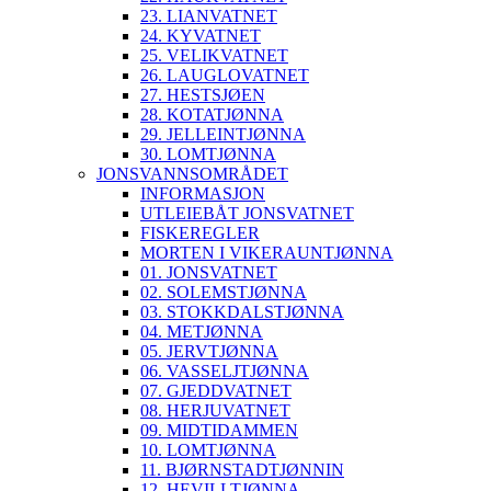
23. LIANVATNET
24. KYVATNET
25. VELIKVATNET
26. LAUGLOVATNET
27. HESTSJØEN
28. KOTATJØNNA
29. JELLEINTJØNNA
30. LOMTJØNNA
JONSVANNSOMRÅDET
INFORMASJON
UTLEIEBÅT JONSVATNET
FISKEREGLER
MORTEN I VIKERAUNTJØNNA
01. JONSVATNET
02. SOLEMSTJØNNA
03. STOKKDALSTJØNNA
04. METJØNNA
05. JERVTJØNNA
06. VASSELJTJØNNA
07. GJEDDVATNET
08. HERJUVATNET
09. MIDTIDAMMEN
10. LOMTJØNNA
11. BJØRNSTADTJØNNIN
12. HEVILLTJØNNA