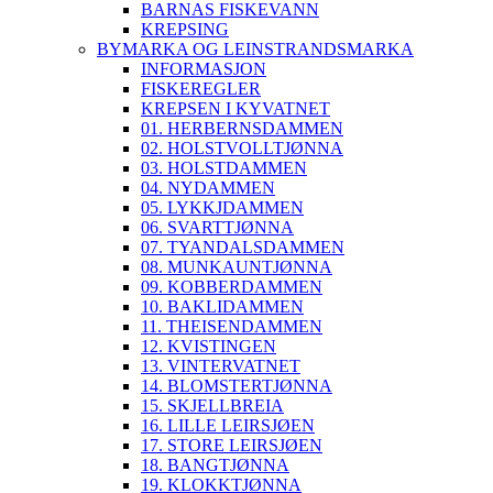
BARNAS FISKEVANN
KREPSING
BYMARKA OG LEINSTRANDSMARKA
INFORMASJON
FISKEREGLER
KREPSEN I KYVATNET
01. HERBERNSDAMMEN
02. HOLSTVOLLTJØNNA
03. HOLSTDAMMEN
04. NYDAMMEN
05. LYKKJDAMMEN
06. SVARTTJØNNA
07. TYANDALSDAMMEN
08. MUNKAUNTJØNNA
09. KOBBERDAMMEN
10. BAKLIDAMMEN
11. THEISENDAMMEN
12. KVISTINGEN
13. VINTERVATNET
14. BLOMSTERTJØNNA
15. SKJELLBREIA
16. LILLE LEIRSJØEN
17. STORE LEIRSJØEN
18. BANGTJØNNA
19. KLOKKTJØNNA