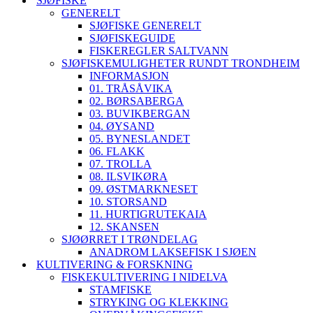
SJØFISKE
GENERELT
SJØFISKE GENERELT
SJØFISKEGUIDE
FISKEREGLER SALTVANN
SJØFISKEMULIGHETER RUNDT TRONDHEIM
INFORMASJON
01. TRÅSÅVIKA
02. BØRSABERGA
03. BUVIKBERGAN
04. ØYSAND
05. BYNESLANDET
06. FLAKK
07. TROLLA
08. ILSVIKØRA
09. ØSTMARKNESET
10. STORSAND
11. HURTIGRUTEKAIA
12. SKANSEN
SJØØRRET I TRØNDELAG
ANADROM LAKSEFISK I SJØEN
KULTIVERING & FORSKNING
FISKEKULTIVERING I NIDELVA
STAMFISKE
STRYKING OG KLEKKING