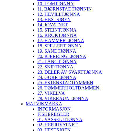
10. LOMTJØNNA
11. BJØRNSTADTJØNNIN
12. HEVILLTJØNNA
13. HESTSJØEN
14. JOVATNET
15. STEINTJØNNA
16. KROKTJØNNA
17. HAMMERTJØNNA
18. SPILLERTJØNNA
19. SANDTJØNNA
20. KJERRINGTJØNNA
21. LANGTJØNNA
22. SNIPTJØNNA
23. DELER AV SVARTTJØNNA
24. GORRTJØNNA
25. ESTENSTADDAMMEN
26. TØMMERHOLTDAMMEN
27. VIKELVA
28. VIKERAUNTJØNNA
MALVIKMARKA
INFORMASJON
FISKEREGLER
01. VASSELJTJØNNA
02. HERJUVATNET
03. HESTSJØEN