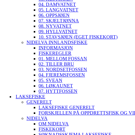
04. DAMVATNET
05. LANGVATNET
06. OPPSJØEN
07. SKJELTJØNNA
08. NYVATNET
09. HYLLVATNET
10. STAVSJØEN (EGET FISKEKORT)
NIDELVA INNLANDSFISKE
INFORMASJON
FISKEREGLER
01. MELLOM FOSSAN
02. TILLER BRU
03. NORDSETFOSSEN
04. FJEREMSFOSSEN
05. SVEAN
06. LØKAUNET
07. HYTTFOSSEN
LAKSEFISKE
GENERELT
LAKSEFISKE GENERELT
FORSKJELLEN PÅ OPPDRETTSFISK OG VI
NIDELVA
OM NIDELVA
FISKEKORT
SØKNADSSKJEMA LAKSEFISKE