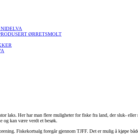
 NIDELVA
PRODUSERT ØRRETSMOLT
KKER
VA
tor laks. Her har man flere muligheter for fiske fra land, der sluk- eller
e og kan være verdt et besøk.
forening. Fiskekortsalg foregår gjennom TJFF. Det er mulig å kjøpe båd