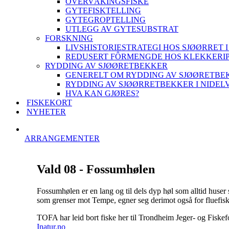
OVERVÅKINGSFISKE
GYTEFISKTELLING
GYTEGROPTELLING
UTLEGG AV GYTESUBSTRAT
FORSKNING
LIVSHISTORIESTRATEGI HOS SJØØRRET I
REDUSERT FÔRMENGDE HOS KLEKKERI
RYDDING AV SJØØRETBEKKER
GENERELT OM RYDDING AV SJØØRETBE
RYDDING AV SJØØRRETBEKKER I NIDEL
HVA KAN GJØRES?
FISKEKORT
NYHETER
ARRANGEMENTER
Vald 08 - Fossumhølen
Fossumhølen er en lang og til dels dyp høl som alltid huser s
som grenser mot Tempe, egner seg derimot også for fluefisk
TOFA har leid bort fiske her til Trondheim Jeger- og Fiske
Inatur.no