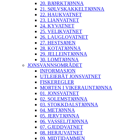
20. BJØRKTJØNNA
21. SØLVSKAKKELTJØNNA
22. HAUKVATNET
23. LIANVATNET
24. KYVATNET
25. VELIKVATNET
26. LAUGLOVATNET
27. HESTSJØEN
28. KOTATJØNNA
29. JELLEINTJØNNA
30. LOMTJØNNA
JONSVANNSOMRÅDET
INFORMASJON
UTLEIEBÅT JONSVATNET
FISKEREGLER
MORTEN I VIKERAUNTJØNNA
01. JONSVATNET
02. SOLEMSTJØNNA
03. STOKKDALSTJØNNA
04. METJØNNA
05. JERVTJØNNA
06. VASSELJTJØNNA
07. GJEDDVATNET
08. HERJUVATNET
09. MIDTIDAMMEN