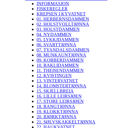
INFORMASJON
FISKEREGLER
KREPSEN I KYVATNET
01. HERBERNSDAMMEN
02. HOLSTVOLLTJØNNA
03. HOLSTDAMMEN
04. NYDAMMEN
05. LYKKJDAMMEN
06. SVARTTJØNNA
07. TYANDALSDAMMEN
08. MUNKAUNTJØNNA
09. KOBBERDAMMEN
10. BAKLIDAMMEN
11. THEISENDAMMEN
12. KVISTINGEN
13. VINTERVATNET
14. BLOMSTERTJØNNA
15. SKJELLBREIA
16. LILLE LEIRSJØEN
17. STORE LEIRSJØEN
18. BANGTJØNNA
19. KLOKKTJØNNA
20. BJØRKTJØNNA
21. SØLVSKAKKELTJØNNA
22. HAUKVATNET