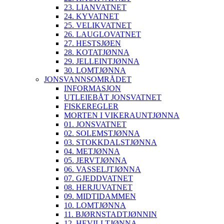
23. LIANVATNET
24. KYVATNET
25. VELIKVATNET
26. LAUGLOVATNET
27. HESTSJØEN
28. KOTATJØNNA
29. JELLEINTJØNNA
30. LOMTJØNNA
JONSVANNSOMRÅDET
INFORMASJON
UTLEIEBÅT JONSVATNET
FISKEREGLER
MORTEN I VIKERAUNTJØNNA
01. JONSVATNET
02. SOLEMSTJØNNA
03. STOKKDALSTJØNNA
04. METJØNNA
05. JERVTJØNNA
06. VASSELJTJØNNA
07. GJEDDVATNET
08. HERJUVATNET
09. MIDTIDAMMEN
10. LOMTJØNNA
11. BJØRNSTADTJØNNIN
12. HEVILLTJØNNA