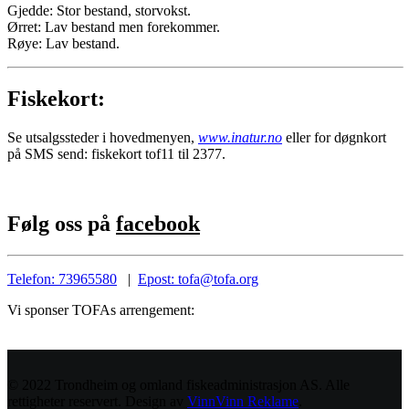
Gjedde: Stor bestand, storvokst.
Ørret: Lav bestand men forekommer.
Røye: Lav bestand.
Fiskekort:
Se utsalgssteder i hovedmenyen,
www.inatur.no
eller for døgnkort
på SMS send: fiskekort tof11 til 2377.
Følg oss på
facebook
Telefon: 73965580
|
Epost: tofa@tofa.org
Vi sponser TOFAs arrengement:
© 2022 Trondheim og omland fiskeadministrasjon AS. Alle
rettigheter reservert. Design av
VinnVinn Reklame
.