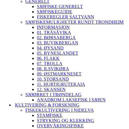
GENERELT
SJØFISKE GENERELT
SJØFISKEGUIDE
FISKEREGLER SALTVANN
SJØFISKEMULIGHETER RUNDT TRONDHEIM
INFORMASJON
01. TRÅSÅVIKA
02. BØRSABERGA
03. BUVIKBERGAN
04. ØYSAND
05. BYNESLANDET
06. FLAKK
07. TROLLA
08. ILSVIKØRA
09. ØSTMARKNESET
10. STORSAND
11. HURTIGRUTEKAIA
12. SKANSEN
SJØØRRET I TRØNDELAG
ANADROM LAKSEFISK I SJØEN
KULTIVERING & FORSKNING
FISKEKULTIVERING I NIDELVA
STAMFISKE
STRYKING OG KLEKKING
OVERVÅKINGSFISKE