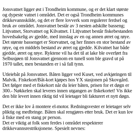
Jonsvatnet ligger øst i Trondheim kommune, og er det klart største
og dypeste vatnet i området. Det er også Trondheim kommunes
drikkevannskilde, og det er flere lovverk som regulerer ferdsel og
bruk av området. Jonsvatnet består av 3 nesten adskilte basseng;
Litjvatnet, Storvatnet og Kilvatnet. I Litjvatnet består fiskebestanden
hovedsakelig av gjedde, med innslag av en og annen ørret og røye.
Det største bassenget er Storvatnet, og her finnes en stor bestand av
røye, og en middels bestand av ørret og gjedde. Kilvatnet har både
gjedde, ørret og røye. Ryktene vil ha det til at lake ble overført fra
Selbusjøen til Jonsvatnet gjennom en tunell som ble gravd ut på
1970 tallet, men bestanden er i så fall tynn.
Utleiebåt på Jonsvatnet. Båten ligger ved Kuset, ved avkjøringen til
Malvik. Fiskekort/Båt-kort kjøpes hos YX stasjonen på Skovgård.
Det følger med et fiskekort når du leier båten, prisen for et døgn er
300.- Nøkkelen skal leveres innen utgangen av fiskekortet! Vis ikke
den blir levert innen riktig tid vil leietager bli fakturert et nytt døgn.
Det er ikke lov å montere el-motor. Redningsvester er leietager selv
pliktig og medbringe. Båten skal rengjøres etter bruk. Det er kun lov
å fiske med en stang pr person.
Det er viktig at folk som ferdes i området respekterer
drikkevannsrestriksjonene. Spesielt nevnes: