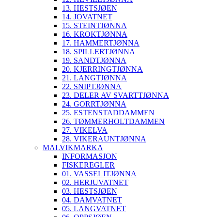
13. HESTSJØEN
14. JOVATNET
15. STEINTJØNNA
16. KROKTJØNNA
17. HAMMERTJØNNA
18. SPILLERTJØNNA
19. SANDTJØNNA
20. KJERRINGTJØNNA
21. LANGTJØNNA
22. SNIPTJØNNA
23. DELER AV SVARTTJØNNA
24. GORRTJØNNA
25. ESTENSTADDAMMEN
26. TØMMERHOLTDAMMEN
27. VIKELVA
28. VIKERAUNTJØNNA
MALVIKMARKA
INFORMASJON
FISKEREGLER
01. VASSELJTJØNNA
02. HERJUVATNET
03. HESTSJØEN
04. DAMVATNET
05. LANGVATNET