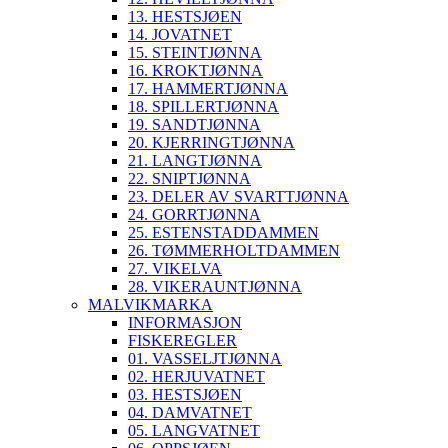
13. HESTSJØEN
14. JOVATNET
15. STEINTJØNNA
16. KROKTJØNNA
17. HAMMERTJØNNA
18. SPILLERTJØNNA
19. SANDTJØNNA
20. KJERRINGTJØNNA
21. LANGTJØNNA
22. SNIPTJØNNA
23. DELER AV SVARTTJØNNA
24. GORRTJØNNA
25. ESTENSTADDAMMEN
26. TØMMERHOLTDAMMEN
27. VIKELVA
28. VIKERAUNTJØNNA
MALVIKMARKA
INFORMASJON
FISKEREGLER
01. VASSELJTJØNNA
02. HERJUVATNET
03. HESTSJØEN
04. DAMVATNET
05. LANGVATNET