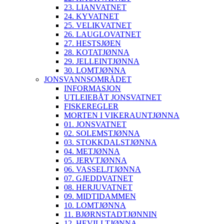
23. LIANVATNET
24. KYVATNET
25. VELIKVATNET
26. LAUGLOVATNET
27. HESTSJØEN
28. KOTATJØNNA
29. JELLEINTJØNNA
30. LOMTJØNNA
JONSVANNSOMRÅDET
INFORMASJON
UTLEIEBÅT JONSVATNET
FISKEREGLER
MORTEN I VIKERAUNTJØNNA
01. JONSVATNET
02. SOLEMSTJØNNA
03. STOKKDALSTJØNNA
04. METJØNNA
05. JERVTJØNNA
06. VASSELJTJØNNA
07. GJEDDVATNET
08. HERJUVATNET
09. MIDTIDAMMEN
10. LOMTJØNNA
11. BJØRNSTADTJØNNIN
12. HEVILLTJØNNA