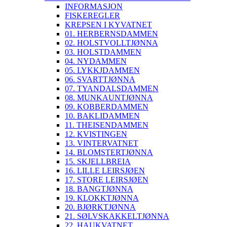
INFORMASJON
FISKEREGLER
KREPSEN I KYVATNET
01. HERBERNSDAMMEN
02. HOLSTVOLLTJØNNA
03. HOLSTDAMMEN
04. NYDAMMEN
05. LYKKJDAMMEN
06. SVARTTJØNNA
07. TYANDALSDAMMEN
08. MUNKAUNTJØNNA
09. KOBBERDAMMEN
10. BAKLIDAMMEN
11. THEISENDAMMEN
12. KVISTINGEN
13. VINTERVATNET
14. BLOMSTERTJØNNA
15. SKJELLBREIA
16. LILLE LEIRSJØEN
17. STORE LEIRSJØEN
18. BANGTJØNNA
19. KLOKKTJØNNA
20. BJØRKTJØNNA
21. SØLVSKAKKELTJØNNA
22. HAUKVATNET