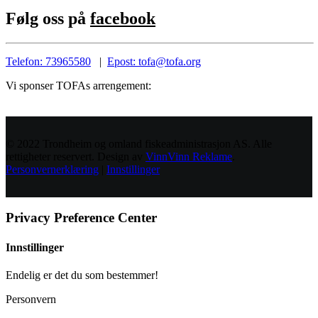
Følg oss på
facebook
Telefon: 73965580
|
Epost: tofa@tofa.org
Vi sponser TOFAs arrengement:
© 2022 Trondheim og omland fiskeadministrasjon AS. Alle
rettigheter reservert. Design av
VinnVinn Reklame
.
Personvernerklæring
|
Innstillinger
Privacy Preference Center
Innstillinger
Endelig er det du som bestemmer!
Personvern