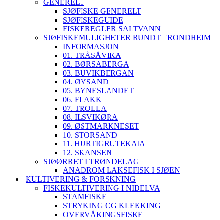
GENERELT
SJØFISKE GENERELT
SJØFISKEGUIDE
FISKEREGLER SALTVANN
SJØFISKEMULIGHETER RUNDT TRONDHEIM
INFORMASJON
01. TRÅSÅVIKA
02. BØRSABERGA
03. BUVIKBERGAN
04. ØYSAND
05. BYNESLANDET
06. FLAKK
07. TROLLA
08. ILSVIKØRA
09. ØSTMARKNESET
10. STORSAND
11. HURTIGRUTEKAIA
12. SKANSEN
SJØØRRET I TRØNDELAG
ANADROM LAKSEFISK I SJØEN
KULTIVERING & FORSKNING
FISKEKULTIVERING I NIDELVA
STAMFISKE
STRYKING OG KLEKKING
OVERVÅKINGSFISKE