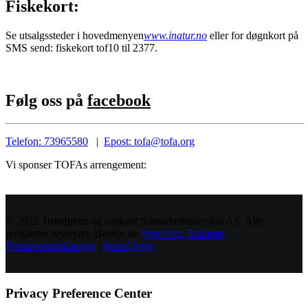
Fiskekort:
Se utsalgssteder i hovedmenyen
www.inatur.no
eller for døgnkort på
SMS send: fiskekort tof10 til 2377.
Følg oss på
facebook
Telefon: 73965580
|
Epost: tofa@tofa.org
Vi sponser TOFAs arrengement:
© 2022 Trondheim og omland fiskeadministrasjon AS. Alle
rettigheter reservert. Design av
VinnVinn Reklame
.
Personvernerklæring
|
Innstillinger
Privacy Preference Center