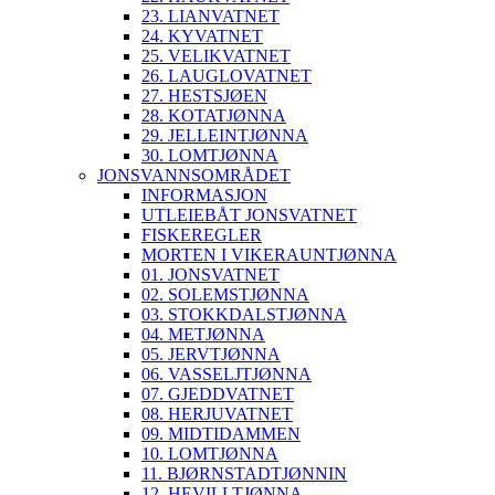
23. LIANVATNET
24. KYVATNET
25. VELIKVATNET
26. LAUGLOVATNET
27. HESTSJØEN
28. KOTATJØNNA
29. JELLEINTJØNNA
30. LOMTJØNNA
JONSVANNSOMRÅDET
INFORMASJON
UTLEIEBÅT JONSVATNET
FISKEREGLER
MORTEN I VIKERAUNTJØNNA
01. JONSVATNET
02. SOLEMSTJØNNA
03. STOKKDALSTJØNNA
04. METJØNNA
05. JERVTJØNNA
06. VASSELJTJØNNA
07. GJEDDVATNET
08. HERJUVATNET
09. MIDTIDAMMEN
10. LOMTJØNNA
11. BJØRNSTADTJØNNIN
12. HEVILLTJØNNA