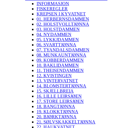
INFORMASJON
FISKEREGLER
KREPSEN I KYVATNET
01. HERBERNSDAMMEN
02. HOLSTVOLLTJØNNA
03. HOLSTDAMMEN
04. NYDAMMEN
05. LYKKJDAMMEN
06. SVARTTJØNNA
07. TYANDALSDAMMEN
08. MUNKAUNTJØNNA
09. KOBBERDAMMEN
10. BAKLIDAMMEN
11. THEISENDAMMEN
12. KVISTINGEN
13. VINTERVATNET
14. BLOMSTERTJØNNA
15. SKJELLBREIA
16. LILLE LEIRSJØEN
17. STORE LEIRSJØEN
18. BANGTJØNNA
19. KLOKKTJØNNA
20. BJØRKTJØNNA
21. SØLVSKAKKELTJØNNA
22. HAUKVATNET