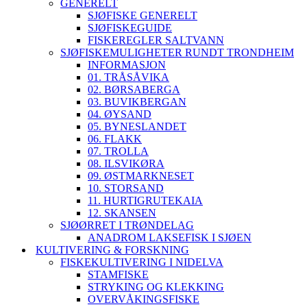
GENERELT
SJØFISKE GENERELT
SJØFISKEGUIDE
FISKEREGLER SALTVANN
SJØFISKEMULIGHETER RUNDT TRONDHEIM
INFORMASJON
01. TRÅSÅVIKA
02. BØRSABERGA
03. BUVIKBERGAN
04. ØYSAND
05. BYNESLANDET
06. FLAKK
07. TROLLA
08. ILSVIKØRA
09. ØSTMARKNESET
10. STORSAND
11. HURTIGRUTEKAIA
12. SKANSEN
SJØØRRET I TRØNDELAG
ANADROM LAKSEFISK I SJØEN
KULTIVERING & FORSKNING
FISKEKULTIVERING I NIDELVA
STAMFISKE
STRYKING OG KLEKKING
OVERVÅKINGSFISKE