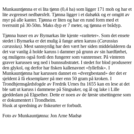
Munkauntjønna er ei lita tjønn (0,4 ha) som ligger 171 moh og har et
lite avgrenset nedbørsfelt. Tjønna ligger i et dalsøkk og er omgitt av
myr på alle kanter. Tjønna er liten og har en rund form med et
tverrsnitt på 30-50m. Maks dyp er 7 meter, og tjønna er brådyp.
Tjønna huser en av Bymarkas lite kjente «rariteter». Som det ensete
stedet i Bymarka er det mulig å fange arten karuss (
Carassius
carassius).
Mest sannsynlig har den vært her siden middelalderen da
det var vanlig å holde karuss i dammer på grunn av sin hardførhet,
og muligens også fordi den fungerer som vannrenser. På vinteren
graver karussen seg ned i bunnsubstratet. I stedet for blod produserer
den glykol, og derfor har fisken kallenavnet «fyllefisk». I
Munkauntjønna har karussen dannet en «dvergbestand» der det er
sjeldent å få eksemplarer på mer enn 50 gram på kroken. I
Trondhjemsgårdsfogde av Fredrik Urnes fra 1655 kan en lese at det
ble satt ut karuss i dammene på Singsaker, og ål og lake i Lille
gjeddedam på Elgsether. Dette er noen av de første utsettingene som
er dokumentert i Trondheim.
Husk at spredning av fiskearter er forbudt.
Foto av Munkauntjønna: Jon Arne Madsø