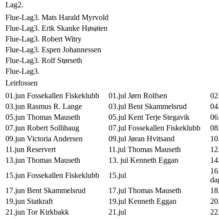
Lag2.
Flue-Lag3. Mats Harald Myrvold
Flue-Lag3. Erik Skanke Høsøien
Flue-Lag3. Robert Witry
Flue-Lag3. Espen Johannessen
Flue-Lag3. Rolf Størseth
Flue-Lag3.
Leirfossen
01.jun Fossekallen Fiskeklubb
01.jul Jørn Rolfsen
02
03.jun Rasmus R. Lange
03.jul Bent Skammelsrud
04
05.jun Thomas Mauseth
05.jul Kent Terje Stegavik
06
07.jun Robert Sollihaug
07.jul Fossekallen Fiskeklubb
08
09.jun Victoria Andersen
09.jul Jøran Hvitsand
10
11.jun Reservert
11.jul Thomas Mauseth
12
13.jun Thomas Mauseth
13. jul Kenneth Eggan
14
16
15.jun Fossekallen Fiskeklubb
15.jul
da
17.jun Bent Skammelsrud
17.jul Thomas Mauseth
18
19.jun Statkraft
19.jul Kenneth Eggan
20
21.jun Tor Kirkbakk
21.jul
22