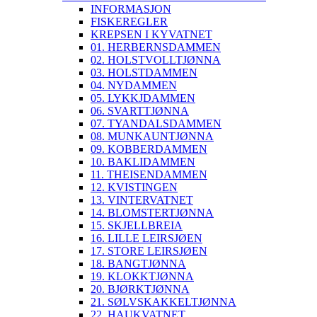
INFORMASJON
FISKEREGLER
KREPSEN I KYVATNET
01. HERBERNSDAMMEN
02. HOLSTVOLLTJØNNA
03. HOLSTDAMMEN
04. NYDAMMEN
05. LYKKJDAMMEN
06. SVARTTJØNNA
07. TYANDALSDAMMEN
08. MUNKAUNTJØNNA
09. KOBBERDAMMEN
10. BAKLIDAMMEN
11. THEISENDAMMEN
12. KVISTINGEN
13. VINTERVATNET
14. BLOMSTERTJØNNA
15. SKJELLBREIA
16. LILLE LEIRSJØEN
17. STORE LEIRSJØEN
18. BANGTJØNNA
19. KLOKKTJØNNA
20. BJØRKTJØNNA
21. SØLVSKAKKELTJØNNA
22. HAUKVATNET