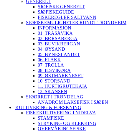
GENERELT
SJØFISKE GENERELT
SJØFISKEGUIDE
FISKEREGLER SALTVANN
SJØFISKEMULIGHETER RUNDT TRONDHEIM
INFORMASJON
01. TRÅSÅVIKA
02. BØRSABERGA
03. BUVIKBERGAN
04. ØYSAND
05. BYNESLANDET
06. FLAKK
07. TROLLA
08. ILSVIKØRA
09. ØSTMARKNESET
10. STORSAND
11. HURTIGRUTEKAIA
12. SKANSEN
SJØØRRET I TRØNDELAG
ANADROM LAKSEFISK I SJØEN
KULTIVERING & FORSKNING
FISKEKULTIVERING I NIDELVA
STAMFISKE
STRYKING OG KLEKKING
OVERVÅKINGSFISKE