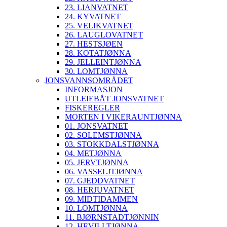
23. LIANVATNET
24. KYVATNET
25. VELIKVATNET
26. LAUGLOVATNET
27. HESTSJØEN
28. KOTATJØNNA
29. JELLEINTJØNNA
30. LOMTJØNNA
JONSVANNSOMRÅDET
INFORMASJON
UTLEIEBÅT JONSVATNET
FISKEREGLER
MORTEN I VIKERAUNTJØNNA
01. JONSVATNET
02. SOLEMSTJØNNA
03. STOKKDALSTJØNNA
04. METJØNNA
05. JERVTJØNNA
06. VASSELJTJØNNA
07. GJEDDVATNET
08. HERJUVATNET
09. MIDTIDAMMEN
10. LOMTJØNNA
11. BJØRNSTADTJØNNIN
12. HEVILLTJØNNA