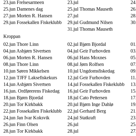
23.jun Frelsesarmeen
23.jul
24
25.jun Damenes dag
25.jul Thomas Mauseth
26
27.jun Morten R. Hansen
27.jul
28
29.jun Fossekallen Fiskeklubb
29.jul Gudmund Nilsen
30
31.jul Thomas Mauseth
Kroppan
02.jun Thore Linn
02.jul Bjørn Bjordal
01
04.jun Asbjørn Sivertsen
04.jul Geir Furhovden
03
06.jun Morten R. Hansen
06.jul Hans Moxnes
05
08.jun Thore Linn
08.jul Jørn Rolfsen
07
10.jun Søren Mikkelsen
10.jul Ungdomsfiskedag
09
12.jun TJFF Laksefiskekurs
12.jul Geir Furhovden
11
14.jun Asbjørn Sivertsen
14.jul Fossekallen Fiskeklubb
13
16.jun. Ordførerens Fiskedag
16.jul Geir Furhovden
15
18.jun Bjørn Bjordal
18.jul Cato Pettersen
17
20.jun Tor Kirkbakk
20.jul Bjørn Inge Dahlø
19
22.jun Fossekallen Fiskeklubb
22.jul Gerhard Berg
21
24.jun Jan Ivar Koksvik
24.jul Statkraft
23
26.jun Finn Olsen
26.jul
25
28.jun Tor Kirkbakk
28.jul
27