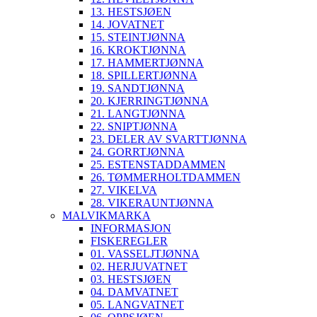
13. HESTSJØEN
14. JOVATNET
15. STEINTJØNNA
16. KROKTJØNNA
17. HAMMERTJØNNA
18. SPILLERTJØNNA
19. SANDTJØNNA
20. KJERRINGTJØNNA
21. LANGTJØNNA
22. SNIPTJØNNA
23. DELER AV SVARTTJØNNA
24. GORRTJØNNA
25. ESTENSTADDAMMEN
26. TØMMERHOLTDAMMEN
27. VIKELVA
28. VIKERAUNTJØNNA
MALVIKMARKA
INFORMASJON
FISKEREGLER
01. VASSELJTJØNNA
02. HERJUVATNET
03. HESTSJØEN
04. DAMVATNET
05. LANGVATNET