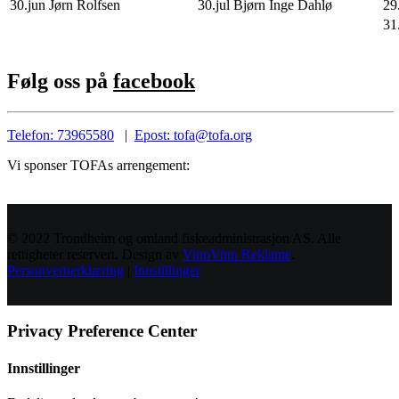
30.jun Jørn Rolfsen
30.jul Bjørn Inge Dahlø
29
31
Følg oss på
facebook
Telefon: 73965580
|
Epost: tofa@tofa.org
Vi sponser TOFAs arrengement:
© 2022 Trondheim og omland fiskeadministrasjon AS. Alle
rettigheter reservert. Design av
VinnVinn Reklame
.
Personvernerklæring
|
Innstillinger
Privacy Preference Center
Innstillinger