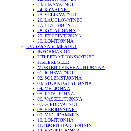
23. LIANVATNET
24. KYVATNET
25. VELIKVATNET
26. LAUGLOVATNET
27. HESTSJØEN
28. KOTATJØNNA
29. JELLEINTJØNNA
30. LOMTJØNNA
JONSVANNSOMRÅDET
INFORMASJON
UTLEIEBÅT JONSVATNET
FISKEREGLER
MORTEN I VIKERAUNTJØNNA
01. JONSVATNET
02. SOLEMSTJØNNA
03. STOKKDALSTJØNNA
04. METJØNNA
05. JERVTJØNNA
06. VASSELJTJØNNA
07. GJEDDVATNET
08. HERJUVATNET
09. MIDTIDAMMEN
10. LOMTJØNNA
11. BJØRNSTADTJØNNIN
12. HEVILLTJØNNA