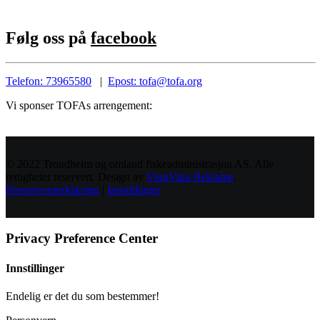
Følg oss på
facebook
Telefon: 73965580
|
Epost: tofa@tofa.org
Vi sponser TOFAs arrengement:
© 2022 Trondheim og omland fiskeadministrasjon AS. Alle
rettigheter reservert. Design av
VinnVinn Reklame
.
Personvernerklæring
|
Innstillinger
Privacy Preference Center
Innstillinger
Endelig er det du som bestemmer!