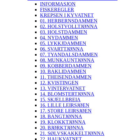
INFORMASJON
FISKEREGLER
KREPSEN I KYVATNET
01. HERBERNSDAMMEN
02. HOLSTVOLLTJØNNA
03. HOLSTDAMMEN
04. NYDAMMEN
05. LYKKJDAMMEN
06. SVARTTJØNNA
07. TYANDALSDAMMEN
08. MUNKAUNTJØNNA
09. KOBBERDAMMEN
10. BAKLIDAMMEN
11. THEISENDAMMEN
12. KVISTINGEN
13. VINTERVATNET
14. BLOMSTERTJØNNA
15. SKJELLBREIA
16. LILLE LEIRSJØEN
17. STORE LEIRSJØEN
18. BANGTJØNNA
19. KLOKKTJØNNA
20. BJØRKTJØNNA
21. SØLVSKAKKELTJØNNA
22. HAUKVATNET