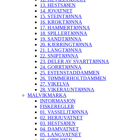
13. HESTSJØEN
14. JOVATNET
15. STEINTJØNNA
16. KROKTJØNNA
17. HAMMERTJØNNA
18. SPILLERTJØNNA
19. SANDTJØNNA
20. KJERRINGTJØNNA
21. LANGTJØNNA
22. SNIPTJØNNA
23. DELER AV SVARTTJØNNA
24. GORRTJØNNA
25. ESTENSTADDAMMEN
26. TØMMERHOLTDAMMEN
27. VIKELVA
28. VIKERAUNTJØNNA
MALVIKMARKA
INFORMASJON
FISKEREGLER
01. VASSELJTJØNNA
02. HERJUVATNET
03. HESTSJØEN
04. DAMVATNET
05. LANGVATNET