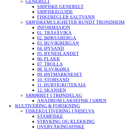
GENERELT
SJØFISKE GENERELT
SJØFISKEGUIDE
FISKEREGLER SALTVANN
SJØFISKEMULIGHETER RUNDT TRONDHEIM
INFORMASJON
01. TRÅSÅVIKA
02. BØRSABERGA
03. BUVIKBERGAN
04. ØYSAND
05. BYNESLANDET
06. FLAKK
07. TROLLA
08. ILSVIKØRA
09. ØSTMARKNESET
10. STORSAND
11. HURTIGRUTEKAIA
12. SKANSEN
SJØØRRET I TRØNDELAG
ANADROM LAKSEFISK I SJØEN
KULTIVERING & FORSKNING
FISKEKULTIVERING I NIDELVA
STAMFISKE
STRYKING OG KLEKKING
OVERVÅKINGSFISKE