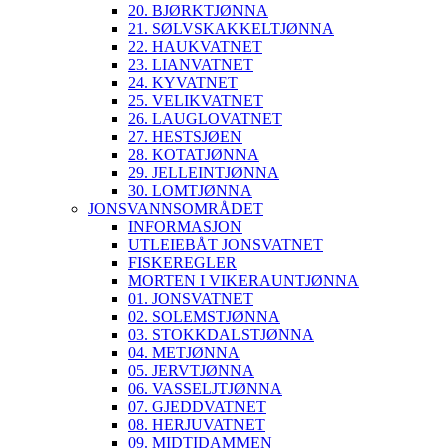
20. BJØRKTJØNNA
21. SØLVSKAKKELTJØNNA
22. HAUKVATNET
23. LIANVATNET
24. KYVATNET
25. VELIKVATNET
26. LAUGLOVATNET
27. HESTSJØEN
28. KOTATJØNNA
29. JELLEINTJØNNA
30. LOMTJØNNA
JONSVANNSOMRÅDET
INFORMASJON
UTLEIEBÅT JONSVATNET
FISKEREGLER
MORTEN I VIKERAUNTJØNNA
01. JONSVATNET
02. SOLEMSTJØNNA
03. STOKKDALSTJØNNA
04. METJØNNA
05. JERVTJØNNA
06. VASSELJTJØNNA
07. GJEDDVATNET
08. HERJUVATNET
09. MIDTIDAMMEN