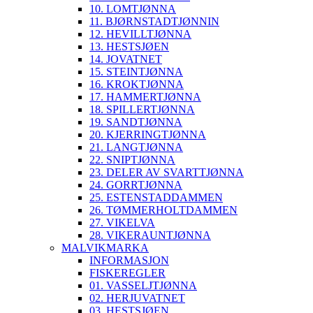
10. LOMTJØNNA
11. BJØRNSTADTJØNNIN
12. HEVILLTJØNNA
13. HESTSJØEN
14. JOVATNET
15. STEINTJØNNA
16. KROKTJØNNA
17. HAMMERTJØNNA
18. SPILLERTJØNNA
19. SANDTJØNNA
20. KJERRINGTJØNNA
21. LANGTJØNNA
22. SNIPTJØNNA
23. DELER AV SVARTTJØNNA
24. GORRTJØNNA
25. ESTENSTADDAMMEN
26. TØMMERHOLTDAMMEN
27. VIKELVA
28. VIKERAUNTJØNNA
MALVIKMARKA
INFORMASJON
FISKEREGLER
01. VASSELJTJØNNA
02. HERJUVATNET
03. HESTSJØEN