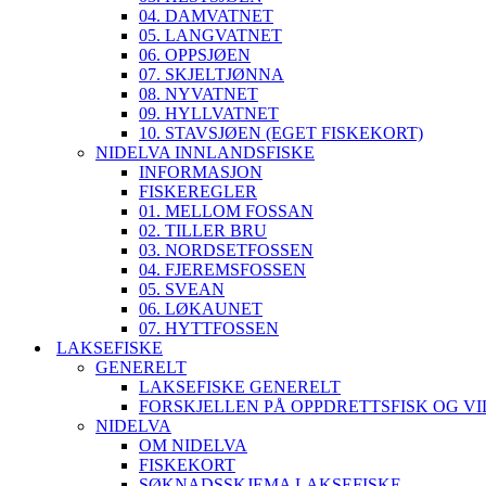
04. DAMVATNET
05. LANGVATNET
06. OPPSJØEN
07. SKJELTJØNNA
08. NYVATNET
09. HYLLVATNET
10. STAVSJØEN (EGET FISKEKORT)
NIDELVA INNLANDSFISKE
INFORMASJON
FISKEREGLER
01. MELLOM FOSSAN
02. TILLER BRU
03. NORDSETFOSSEN
04. FJEREMSFOSSEN
05. SVEAN
06. LØKAUNET
07. HYTTFOSSEN
LAKSEFISKE
GENERELT
LAKSEFISKE GENERELT
FORSKJELLEN PÅ OPPDRETTSFISK OG VI
NIDELVA
OM NIDELVA
FISKEKORT
SØKNADSSKJEMA LAKSEFISKE