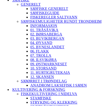
SJØFISKE
GENERELT
SJØFISKE GENERELT
SJØFISKEGUIDE
FISKEREGLER SALTVANN
SJØFISKEMULIGHETER RUNDT TRONDHEIM
INFORMASJON
01. TRÅSÅVIKA
02. BØRSABERGA
03. BUVIKBERGAN
04. ØYSAND
05. BYNESLANDET
06. FLAKK
07. TROLLA
08. ILSVIKØRA
09. ØSTMARKNESET
10. STORSAND
11. HURTIGRUTEKAIA
12. SKANSEN
SJØØRRET I TRØNDELAG
ANADROM LAKSEFISK I SJØEN
KULTIVERING & FORSKNING
FISKEKULTIVERING I NIDELVA
STAMFISKE
STRYKING OG KLEKKING