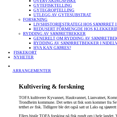
OVERVÅKINGSFISKE
GYTEFISKTELLING
GYTEGROPTELLING
UTLEGG AV GYTESUBSTRAT
FORSKNING
LIVSHISTORIESTRATEGI HOS SJØØRRET I
REDUSERT FÔRMENGDE HOS KLEKKERI
RYDDING AV SJØØRETBEKKER
GENERELT OM RYDDING AV SJØØRETBE
RYDDING AV SJØØRRETBEKKER I NIDEL
HVA KAN GJØRES?
FISKEKORT
NYHETER
ARRANGEMENTER
Kultivering & forskning
TOFA kultiverer Kyvannet, Haukvannet, Lianvatnet, 
Trondheim kommune. Det settes ut fisk som kommer fra Sett
tetthet av fisk. Tidligere ble det også satt ut Laks og sjøørett
Ellers bistår TOFA forsking på fisk rundt om i hele landet.