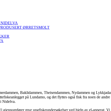
 NIDELVA
PRODUSERT ØRRETSMOLT
KKER
VA
Kommerdammen, Baklidammen, Theisendammen, Nydammen og Lykkja
efiskeanlegget på Lundamo, og det flyttes også fisk fra noen de andr
 i Nidelva.
 Vi gjennomfører mye ungfiskeundersøkelser ved hjelp av el-apperat. Vi 