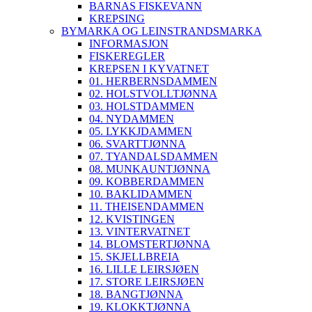
BARNAS FISKEVANN
KREPSING
BYMARKA OG LEINSTRANDSMARKA
INFORMASJON
FISKEREGLER
KREPSEN I KYVATNET
01. HERBERNSDAMMEN
02. HOLSTVOLLTJØNNA
03. HOLSTDAMMEN
04. NYDAMMEN
05. LYKKJDAMMEN
06. SVARTTJØNNA
07. TYANDALSDAMMEN
08. MUNKAUNTJØNNA
09. KOBBERDAMMEN
10. BAKLIDAMMEN
11. THEISENDAMMEN
12. KVISTINGEN
13. VINTERVATNET
14. BLOMSTERTJØNNA
15. SKJELLBREIA
16. LILLE LEIRSJØEN
17. STORE LEIRSJØEN
18. BANGTJØNNA
19. KLOKKTJØNNA