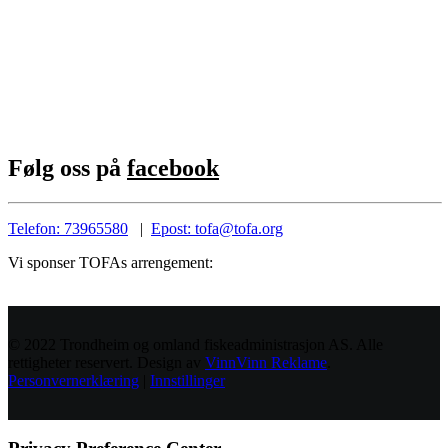
Følg oss på
facebook
Telefon: 73965580
|
Epost: tofa@tofa.org
Vi sponser TOFAs arrengement:
© 2022 Trondheim og omland fiskeadministrasjon AS. Alle
rettigheter reservert. Design av
VinnVinn Reklame
.
Personvernerklæring
|
Innstillinger