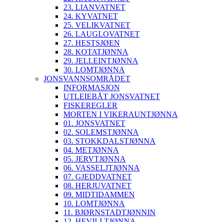
23. LIANVATNET
24. KYVATNET
25. VELIKVATNET
26. LAUGLOVATNET
27. HESTSJØEN
28. KOTATJØNNA
29. JELLEINTJØNNA
30. LOMTJØNNA
JONSVANNSOMRÅDET
INFORMASJON
UTLEIEBÅT JONSVATNET
FISKEREGLER
MORTEN I VIKERAUNTJØNNA
01. JONSVATNET
02. SOLEMSTJØNNA
03. STOKKDALSTJØNNA
04. METJØNNA
05. JERVTJØNNA
06. VASSELJTJØNNA
07. GJEDDVATNET
08. HERJUVATNET
09. MIDTIDAMMEN
10. LOMTJØNNA
11. BJØRNSTADTJØNNIN
12. HEVILLTJØNNA