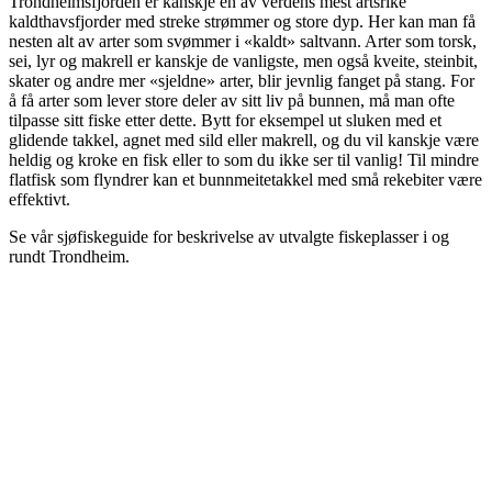
Trondheimsfjorden er kanskje en av verdens mest artsrike
kaldthavsfjorder med streke strømmer og store dyp. Her kan man få
nesten alt av arter som svømmer i «kaldt» saltvann. Arter som torsk,
sei, lyr og makrell er kanskje de vanligste, men også kveite, steinbit,
skater og andre mer «sjeldne» arter, blir jevnlig fanget på stang. For
å få arter som lever store deler av sitt liv på bunnen, må man ofte
tilpasse sitt fiske etter dette. Bytt for eksempel ut sluken med et
glidende takkel, agnet med sild eller makrell, og du vil kanskje være
heldig og kroke en fisk eller to som du ikke ser til vanlig! Til mindre
flatfisk som flyndrer kan et bunnmeitetakkel med små rekebiter være
effektivt.
Se vår sjøfiskeguide for beskrivelse av utvalgte fiskeplasser i og
rundt Trondheim.