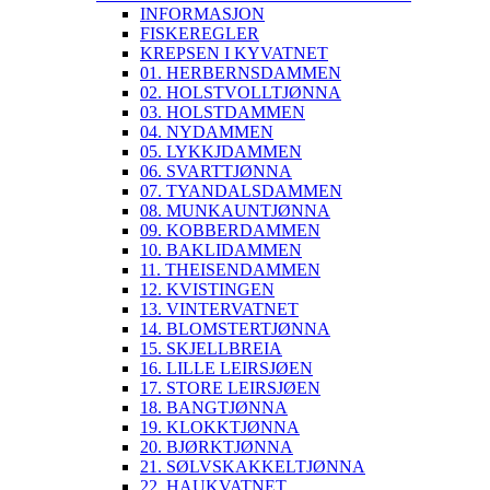
INFORMASJON
FISKEREGLER
KREPSEN I KYVATNET
01. HERBERNSDAMMEN
02. HOLSTVOLLTJØNNA
03. HOLSTDAMMEN
04. NYDAMMEN
05. LYKKJDAMMEN
06. SVARTTJØNNA
07. TYANDALSDAMMEN
08. MUNKAUNTJØNNA
09. KOBBERDAMMEN
10. BAKLIDAMMEN
11. THEISENDAMMEN
12. KVISTINGEN
13. VINTERVATNET
14. BLOMSTERTJØNNA
15. SKJELLBREIA
16. LILLE LEIRSJØEN
17. STORE LEIRSJØEN
18. BANGTJØNNA
19. KLOKKTJØNNA
20. BJØRKTJØNNA
21. SØLVSKAKKELTJØNNA
22. HAUKVATNET