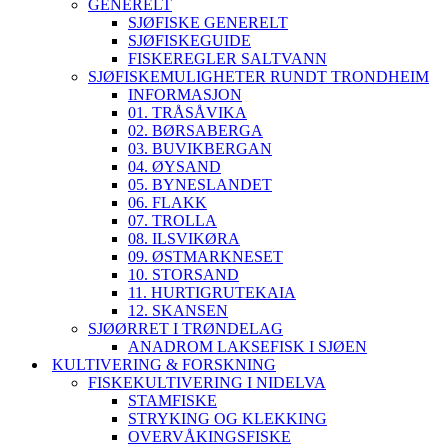
GENERELT
SJØFISKE GENERELT
SJØFISKEGUIDE
FISKEREGLER SALTVANN
SJØFISKEMULIGHETER RUNDT TRONDHEIM
INFORMASJON
01. TRÅSÅVIKA
02. BØRSABERGA
03. BUVIKBERGAN
04. ØYSAND
05. BYNESLANDET
06. FLAKK
07. TROLLA
08. ILSVIKØRA
09. ØSTMARKNESET
10. STORSAND
11. HURTIGRUTEKAIA
12. SKANSEN
SJØØRRET I TRØNDELAG
ANADROM LAKSEFISK I SJØEN
KULTIVERING & FORSKNING
FISKEKULTIVERING I NIDELVA
STAMFISKE
STRYKING OG KLEKKING
OVERVÅKINGSFISKE