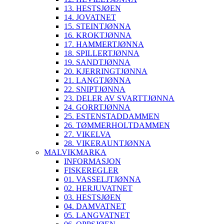
13. HESTSJØEN
14. JOVATNET
15. STEINTJØNNA
16. KROKTJØNNA
17. HAMMERTJØNNA
18. SPILLERTJØNNA
19. SANDTJØNNA
20. KJERRINGTJØNNA
21. LANGTJØNNA
22. SNIPTJØNNA
23. DELER AV SVARTTJØNNA
24. GORRTJØNNA
25. ESTENSTADDAMMEN
26. TØMMERHOLTDAMMEN
27. VIKELVA
28. VIKERAUNTJØNNA
MALVIKMARKA
INFORMASJON
FISKEREGLER
01. VASSELJTJØNNA
02. HERJUVATNET
03. HESTSJØEN
04. DAMVATNET
05. LANGVATNET