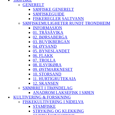
SJØFISKE
GENERELT
SJØFISKE GENERELT
SJØFISKEGUIDE
FISKEREGLER SALTVANN
SJØFISKEMULIGHETER RUNDT TRONDHEIM
INFORMASJON
01. TRÅSÅVIKA
02. BØRSABERGA
03. BUVIKBERGAN
04. ØYSAND
05. BYNESLANDET
06. FLAKK
07. TROLLA
08. ILSVIKØRA
09. ØSTMARKNESET
10. STORSAND
11. HURTIGRUTEKAIA
12. SKANSEN
SJØØRRET I TRØNDELAG
ANADROM LAKSEFISK I SJØEN
KULTIVERING & FORSKNING
FISKEKULTIVERING I NIDELVA
STAMFISKE
STRYKING OG KLEKKING