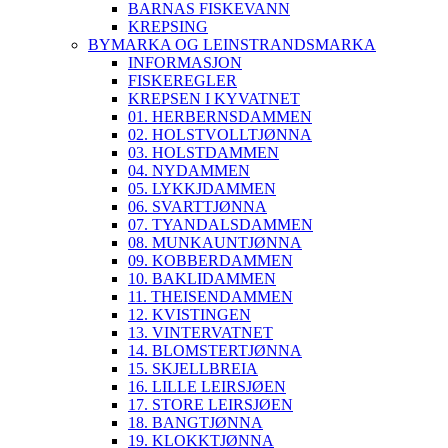
BARNAS FISKEVANN
KREPSING
BYMARKA OG LEINSTRANDSMARKA
INFORMASJON
FISKEREGLER
KREPSEN I KYVATNET
01. HERBERNSDAMMEN
02. HOLSTVOLLTJØNNA
03. HOLSTDAMMEN
04. NYDAMMEN
05. LYKKJDAMMEN
06. SVARTTJØNNA
07. TYANDALSDAMMEN
08. MUNKAUNTJØNNA
09. KOBBERDAMMEN
10. BAKLIDAMMEN
11. THEISENDAMMEN
12. KVISTINGEN
13. VINTERVATNET
14. BLOMSTERTJØNNA
15. SKJELLBREIA
16. LILLE LEIRSJØEN
17. STORE LEIRSJØEN
18. BANGTJØNNA
19. KLOKKTJØNNA