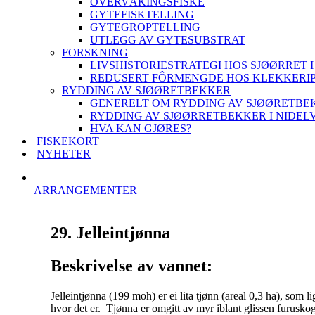
OVERVÅKINGSFISKE
GYTEFISKTELLING
GYTEGROPTELLING
UTLEGG AV GYTESUBSTRAT
FORSKNING
LIVSHISTORIESTRATEGI HOS SJØØRRET I
REDUSERT FÔRMENGDE HOS KLEKKERI
RYDDING AV SJØØRETBEKKER
GENERELT OM RYDDING AV SJØØRETBE
RYDDING AV SJØØRRETBEKKER I NIDEL
HVA KAN GJØRES?
FISKEKORT
NYHETER
ARRANGEMENTER
29. Jelleintjønna
Beskrivelse av vannet:
Jelleintjønna (199 moh) er ei lita tjønn (areal 0,3 ha), som
hvor det er. Tjønna er omgitt av myr iblant glissen furuskog