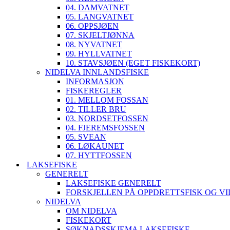
04. DAMVATNET
05. LANGVATNET
06. OPPSJØEN
07. SKJELTJØNNA
08. NYVATNET
09. HYLLVATNET
10. STAVSJØEN (EGET FISKEKORT)
NIDELVA INNLANDSFISKE
INFORMASJON
FISKEREGLER
01. MELLOM FOSSAN
02. TILLER BRU
03. NORDSETFOSSEN
04. FJEREMSFOSSEN
05. SVEAN
06. LØKAUNET
07. HYTTFOSSEN
LAKSEFISKE
GENERELT
LAKSEFISKE GENERELT
FORSKJELLEN PÅ OPPDRETTSFISK OG VI
NIDELVA
OM NIDELVA
FISKEKORT
SØKNADSSKJEMA LAKSEFISKE