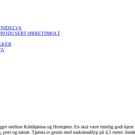
 NIDELVA
PRODUSERT ØRRETSMOLT
KKER
VA
 ligger mellom Kåttåtjønna og Hestsjøen. En skal være rimelig godt kjent 
, pors og takrør. Tjønna er grunn med maksimaldyp på 4,5 meter. Innløp-