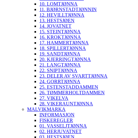
10. LOMTJØNNA
11. BJØRNSTADTJØNNIN
12. HEVILLTJØNNA
13. HESTSJØEN
14. JOVATNET
15. STEINTJØNNA
16. KROKTJØNNA
17. HAMMERTJØNNA
18. SPILLERTJØNNA
19. SANDTJØNNA
20. KJERRINGTJØNNA
21. LANGTJØNNA
22. SNIPTJØNNA
23. DELER AV SVARTTJØNNA
24. GORRTJØNNA
25. ESTENSTADDAMMEN
26. TØMMERHOLTDAMMEN
27. VIKELVA
28. VIKERAUNTJØNNA
MALVIKMARKA
INFORMASJON
FISKEREGLER
01. VASSELJTJØNNA
02. HERJUVATNET
03. HESTSJØEN