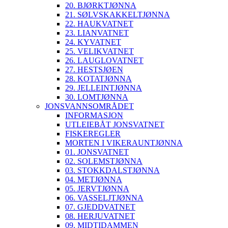
20. BJØRKTJØNNA
21. SØLVSKAKKELTJØNNA
22. HAUKVATNET
23. LIANVATNET
24. KYVATNET
25. VELIKVATNET
26. LAUGLOVATNET
27. HESTSJØEN
28. KOTATJØNNA
29. JELLEINTJØNNA
30. LOMTJØNNA
JONSVANNSOMRÅDET
INFORMASJON
UTLEIEBÅT JONSVATNET
FISKEREGLER
MORTEN I VIKERAUNTJØNNA
01. JONSVATNET
02. SOLEMSTJØNNA
03. STOKKDALSTJØNNA
04. METJØNNA
05. JERVTJØNNA
06. VASSELJTJØNNA
07. GJEDDVATNET
08. HERJUVATNET
09. MIDTIDAMMEN