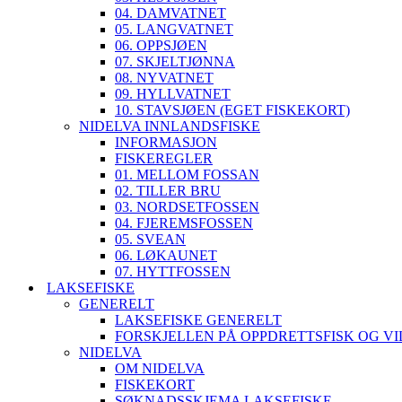
04. DAMVATNET
05. LANGVATNET
06. OPPSJØEN
07. SKJELTJØNNA
08. NYVATNET
09. HYLLVATNET
10. STAVSJØEN (EGET FISKEKORT)
NIDELVA INNLANDSFISKE
INFORMASJON
FISKEREGLER
01. MELLOM FOSSAN
02. TILLER BRU
03. NORDSETFOSSEN
04. FJEREMSFOSSEN
05. SVEAN
06. LØKAUNET
07. HYTTFOSSEN
LAKSEFISKE
GENERELT
LAKSEFISKE GENERELT
FORSKJELLEN PÅ OPPDRETTSFISK OG VI
NIDELVA
OM NIDELVA
FISKEKORT
SØKNADSSKJEMA LAKSEFISKE