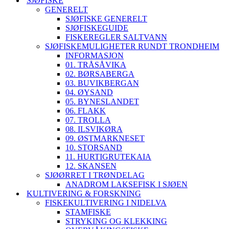
SJØFISKE
GENERELT
SJØFISKE GENERELT
SJØFISKEGUIDE
FISKEREGLER SALTVANN
SJØFISKEMULIGHETER RUNDT TRONDHEIM
INFORMASJON
01. TRÅSÅVIKA
02. BØRSABERGA
03. BUVIKBERGAN
04. ØYSAND
05. BYNESLANDET
06. FLAKK
07. TROLLA
08. ILSVIKØRA
09. ØSTMARKNESET
10. STORSAND
11. HURTIGRUTEKAIA
12. SKANSEN
SJØØRRET I TRØNDELAG
ANADROM LAKSEFISK I SJØEN
KULTIVERING & FORSKNING
FISKEKULTIVERING I NIDELVA
STAMFISKE
STRYKING OG KLEKKING