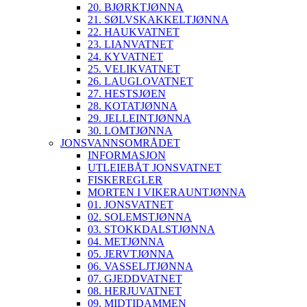
20. BJØRKTJØNNA
21. SØLVSKAKKELTJØNNA
22. HAUKVATNET
23. LIANVATNET
24. KYVATNET
25. VELIKVATNET
26. LAUGLOVATNET
27. HESTSJØEN
28. KOTATJØNNA
29. JELLEINTJØNNA
30. LOMTJØNNA
JONSVANNSOMRÅDET
INFORMASJON
UTLEIEBÅT JONSVATNET
FISKEREGLER
MORTEN I VIKERAUNTJØNNA
01. JONSVATNET
02. SOLEMSTJØNNA
03. STOKKDALSTJØNNA
04. METJØNNA
05. JERVTJØNNA
06. VASSELJTJØNNA
07. GJEDDVATNET
08. HERJUVATNET
09. MIDTIDAMMEN