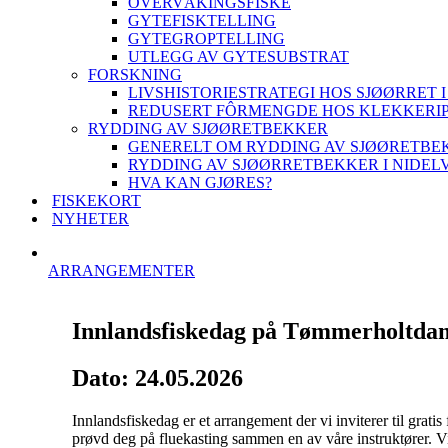
OVERVÅKINGSFISKE
GYTEFISKTELLING
GYTEGROPTELLING
UTLEGG AV GYTESUBSTRAT
FORSKNING
LIVSHISTORIESTRATEGI HOS SJØØRRET I
REDUSERT FÔRMENGDE HOS KLEKKERI
RYDDING AV SJØØRETBEKKER
GENERELT OM RYDDING AV SJØØRETBE
RYDDING AV SJØØRRETBEKKER I NIDEL
HVA KAN GJØRES?
FISKEKORT
NYHETER
ARRANGEMENTER
Innlandsfiskedag på Tømmerholtd
Dato: 24.05.2026
Innlandsfiskedag er et arrangement der vi inviterer til grat
prøvd deg på fluekasting sammen en av våre instruktører. Vi 