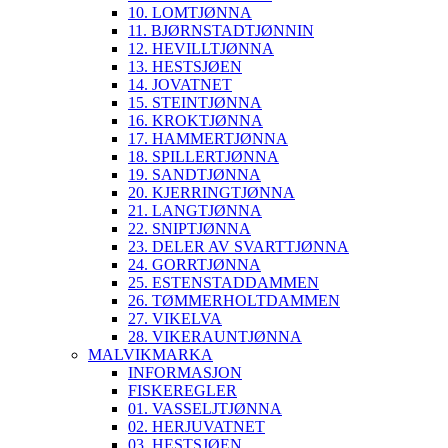
10. LOMTJØNNA
11. BJØRNSTADTJØNNIN
12. HEVILLTJØNNA
13. HESTSJØEN
14. JOVATNET
15. STEINTJØNNA
16. KROKTJØNNA
17. HAMMERTJØNNA
18. SPILLERTJØNNA
19. SANDTJØNNA
20. KJERRINGTJØNNA
21. LANGTJØNNA
22. SNIPTJØNNA
23. DELER AV SVARTTJØNNA
24. GORRTJØNNA
25. ESTENSTADDAMMEN
26. TØMMERHOLTDAMMEN
27. VIKELVA
28. VIKERAUNTJØNNA
MALVIKMARKA
INFORMASJON
FISKEREGLER
01. VASSELJTJØNNA
02. HERJUVATNET
03. HESTSJØEN