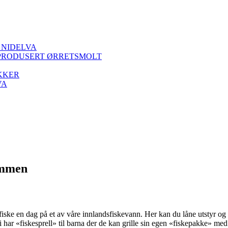
 NIDELVA
PRODUSERT ØRRETSMOLT
KKER
VA
ammen
is fiske en dag på et av våre innlandsfiskevann. Her kan du låne utstyr 
har «fiskesprell» til barna der de kan grille sin egen «fiskepakke» med l