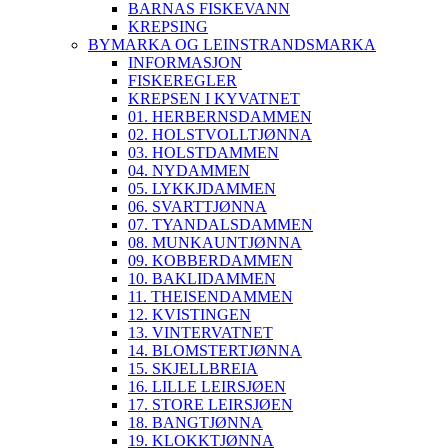
BARNAS FISKEVANN
KREPSING
BYMARKA OG LEINSTRANDSMARKA
INFORMASJON
FISKEREGLER
KREPSEN I KYVATNET
01. HERBERNSDAMMEN
02. HOLSTVOLLTJØNNA
03. HOLSTDAMMEN
04. NYDAMMEN
05. LYKKJDAMMEN
06. SVARTTJØNNA
07. TYANDALSDAMMEN
08. MUNKAUNTJØNNA
09. KOBBERDAMMEN
10. BAKLIDAMMEN
11. THEISENDAMMEN
12. KVISTINGEN
13. VINTERVATNET
14. BLOMSTERTJØNNA
15. SKJELLBREIA
16. LILLE LEIRSJØEN
17. STORE LEIRSJØEN
18. BANGTJØNNA
19. KLOKKTJØNNA