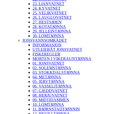
23. LIANVATNET
24. KYVATNET
25. VELIKVATNET
26. LAUGLOVATNET
27. HESTSJØEN
28. KOTATJØNNA
29. JELLEINTJØNNA
30. LOMTJØNNA
JONSVANNSOMRÅDET
INFORMASJON
UTLEIEBÅT JONSVATNET
FISKEREGLER
MORTEN I VIKERAUNTJØNNA
01. JONSVATNET
02. SOLEMSTJØNNA
03. STOKKDALSTJØNNA
04. METJØNNA
05. JERVTJØNNA
06. VASSELJTJØNNA
07. GJEDDVATNET
08. HERJUVATNET
09. MIDTIDAMMEN
10. LOMTJØNNA
11. BJØRNSTADTJØNNIN
12. HEVILLTJØNNA