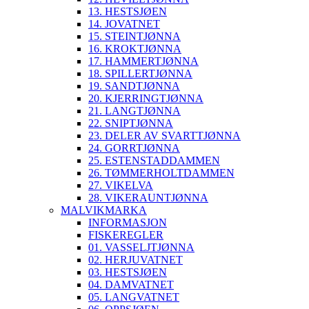
13. HESTSJØEN
14. JOVATNET
15. STEINTJØNNA
16. KROKTJØNNA
17. HAMMERTJØNNA
18. SPILLERTJØNNA
19. SANDTJØNNA
20. KJERRINGTJØNNA
21. LANGTJØNNA
22. SNIPTJØNNA
23. DELER AV SVARTTJØNNA
24. GORRTJØNNA
25. ESTENSTADDAMMEN
26. TØMMERHOLTDAMMEN
27. VIKELVA
28. VIKERAUNTJØNNA
MALVIKMARKA
INFORMASJON
FISKEREGLER
01. VASSELJTJØNNA
02. HERJUVATNET
03. HESTSJØEN
04. DAMVATNET
05. LANGVATNET