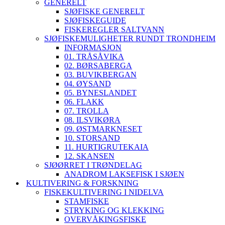
GENERELT
SJØFISKE GENERELT
SJØFISKEGUIDE
FISKEREGLER SALTVANN
SJØFISKEMULIGHETER RUNDT TRONDHEIM
INFORMASJON
01. TRÅSÅVIKA
02. BØRSABERGA
03. BUVIKBERGAN
04. ØYSAND
05. BYNESLANDET
06. FLAKK
07. TROLLA
08. ILSVIKØRA
09. ØSTMARKNESET
10. STORSAND
11. HURTIGRUTEKAIA
12. SKANSEN
SJØØRRET I TRØNDELAG
ANADROM LAKSEFISK I SJØEN
KULTIVERING & FORSKNING
FISKEKULTIVERING I NIDELVA
STAMFISKE
STRYKING OG KLEKKING
OVERVÅKINGSFISKE