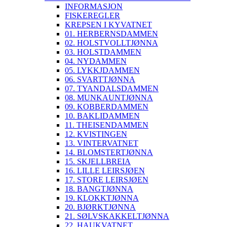
INFORMASJON
FISKEREGLER
KREPSEN I KYVATNET
01. HERBERNSDAMMEN
02. HOLSTVOLLTJØNNA
03. HOLSTDAMMEN
04. NYDAMMEN
05. LYKKJDAMMEN
06. SVARTTJØNNA
07. TYANDALSDAMMEN
08. MUNKAUNTJØNNA
09. KOBBERDAMMEN
10. BAKLIDAMMEN
11. THEISENDAMMEN
12. KVISTINGEN
13. VINTERVATNET
14. BLOMSTERTJØNNA
15. SKJELLBREIA
16. LILLE LEIRSJØEN
17. STORE LEIRSJØEN
18. BANGTJØNNA
19. KLOKKTJØNNA
20. BJØRKTJØNNA
21. SØLVSKAKKELTJØNNA
22. HAUKVATNET