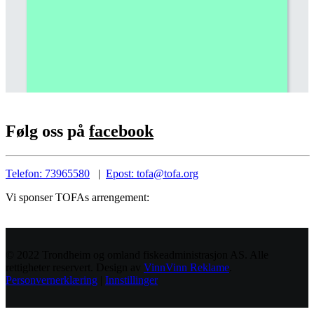
Følg oss på
facebook
Telefon: 73965580
|
Epost: tofa@tofa.org
Vi sponser TOFAs arrengement:
© 2022 Trondheim og omland fiskeadministrasjon AS. Alle
rettigheter reservert. Design av
VinnVinn Reklame
.
Personvernerklæring
|
Innstillinger