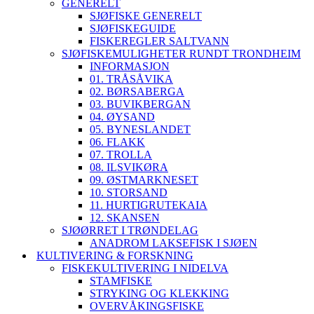
GENERELT
SJØFISKE GENERELT
SJØFISKEGUIDE
FISKEREGLER SALTVANN
SJØFISKEMULIGHETER RUNDT TRONDHEIM
INFORMASJON
01. TRÅSÅVIKA
02. BØRSABERGA
03. BUVIKBERGAN
04. ØYSAND
05. BYNESLANDET
06. FLAKK
07. TROLLA
08. ILSVIKØRA
09. ØSTMARKNESET
10. STORSAND
11. HURTIGRUTEKAIA
12. SKANSEN
SJØØRRET I TRØNDELAG
ANADROM LAKSEFISK I SJØEN
KULTIVERING & FORSKNING
FISKEKULTIVERING I NIDELVA
STAMFISKE
STRYKING OG KLEKKING
OVERVÅKINGSFISKE