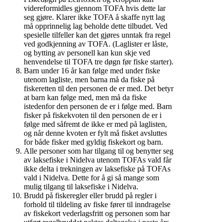
videreformidles gjennom TOFA hvis dette lar
seg gjøre. Klarer ikke TOFA å skaffe nytt lag
må opprinnelig lag beholde dette tilbudet. Ved
spesielle tilfeller kan det gjøres unntak fra regel
ved godkjenning av TOFA. (Laglister er låste,
og bytting av personell kan kun skje ved
henvendelse til TOFA tre døgn før fiske starter).
Barn under 16 år kan følge med under fiske
utenom lagliste, men barna må da fiske på
fiskeretten til den personen de er med. Det betyr
at barn kan følge med, men må da fiske
istedenfor den personen de er i følge med. Barn
fisker på fiskekvoten til den personen de er i
følge med såfremt de ikke er med på laglisten,
og når denne kvoten er fylt må fisket avsluttes
for både fisker med gyldig fiskekort og barn.
Alle personer som har tilgang til og benytter seg
av laksefiske i Nidelva utenom TOFAs vald får
ikke delta i trekningen av laksefiske på TOFAs
vald i Nidelva. Dette for å gi så mange som
mulig tilgang til laksefiske i Nidelva.
Brudd på fiskeregler eller brudd på regler i
forhold til tildeling av fiske fører til inndragelse
av fiskekort vederlagsfritt og personen som har