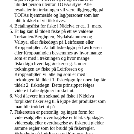
uhildet person utenfor TOFAs styre. Alle
resultater fra trekningen vil være tilgjengelig på
TOFAs hjemmeside og lag/personer som har
blitt trukket ut vil tilskrives.
Betalingsfrist for fiske i Nidelva er ca. 1. mars.
Et lag kan få tildelt fiske på ett av valdene
Trekanten/Berghølen, Nydalsdammen og
Valøya, eller fiskedøgn på Leirfossen eller
Kroppanhølen. Antall fiskedøgn på Leirfossen
eller Kroppanhølen bestemmes av hvor mange
som er med i trekningen og hvor mange
fiskedøgn hvert lag ønsker seg. Under
trekningen av fiske på Leirfossen og
Kroppanhølen vil alle lag som er med i
trekningen få tildelt 1. fiskedøgn før noen lag får
tildelt 2. fiskedøgn. Dette prinsippet følges
videre til alle døgn er trukket ut.
Ved å levere inn søknad på fiske i Nidelva
forplikter fisker seg til å kjøpe det produktet som
man blir trukket ut på.
Fiskeretten er personlig, og ingen form for
videresalg eller overdragelse er tillat. Oppdages
videresalg eller overdragelse av fiskerett gjelder
samme regler som for brudd på fiskeregler.
Fiskedøgn på Leirfossen og Kroppan kan