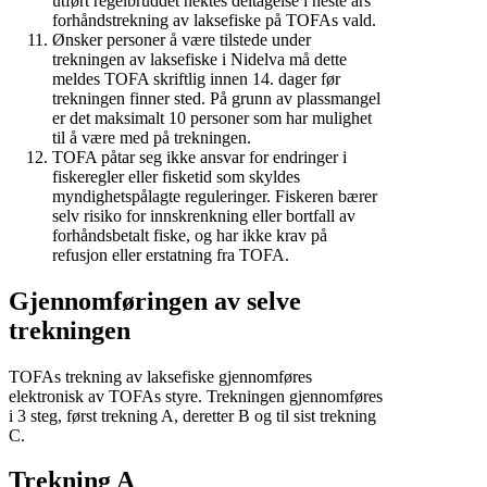
utført regelbruddet nektes deltagelse i neste års
forhåndstrekning av laksefiske på TOFAs vald.
Ønsker personer å være tilstede under
trekningen av laksefiske i Nidelva må dette
meldes TOFA skriftlig innen 14. dager før
trekningen finner sted. På grunn av plassmangel
er det maksimalt 10 personer som har mulighet
til å være med på trekningen.
TOFA påtar seg ikke ansvar for endringer i
fiskeregler eller fisketid som skyldes
myndighetspålagte reguleringer. Fiskeren bærer
selv risiko for innskrenkning eller bortfall av
forhåndsbetalt fiske, og har ikke krav på
refusjon eller erstatning fra TOFA.
Gjennomføringen av selve
trekningen
TOFAs trekning av laksefiske gjennomføres
elektronisk av TOFAs styre. Trekningen gjennomføres
i 3 steg, først trekning A, deretter B og til sist trekning
C.
Trekning A