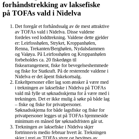
forhåndstrekking av laksefiske
på TOFAs vald i Nidelva
Det foregår et forhåndssalg av de mest attraktive
av TOFAs vald i Nidelva. Disse valdene
fordeles ved loddtrekning. Valdene dette gjelder
er: Leirfosshølen, Stryket, Kroppanhølen,
Renna, Trekanten/Berghølen, Nydalsdammen
og Valøya. På Leirfosshølen og Kroppanhølen
forbeholdes ca. 20 fiskedøgn til
fiskearrangement, fiske for bevegelseshemmede
og fiske for Statkraft. På de resterende valdene i
Nidelva er det åpent fiskekortsalg.
Enkeltpersoner eller lag som ønsker å være med
i trekningen av laksefiske i Nidelva på TOFAs
vald må fylle ut søknadsskjema for å være med i
trekningen. Det er ikke mulig å søke på både lag
– fiske og fiske for privatpersoner.
Søknadsskjema for både lagsfiske og fiske for
privatpersoner legges ut på TOFAs hjemmeside
minimum en måned før søknadsfristen går ut.
Trekningen av laksefiske i Nidelva skjer
fortrinnsvis medio februar hvert år. Trekningen
skjer i regi av TOFAs styre og bevitnes av