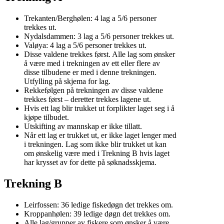
Trekanten/Berghølen: 4 lag a 5/6 personer
trekkes ut.
Nydalsdammen: 3 lag a 5/6 personer trekkes ut.
Valøya: 4 lag a 5/6 personer trekkes ut.
Disse valdene trekkes først. Alle lag som ønsker
å være med i trekningen av ett eller flere av
disse tilbudene er med i denne trekningen.
Utfylling på skjema for lag.
Rekkefølgen på trekningen av disse valdene
trekkes først – deretter trekkes lagene ut.
Hvis ett lag blir trukket ut forplikter laget seg i å
kjøpe tilbudet.
Utskifting av mannskap er ikke tillatt.
Når ett lag er trukket ut, er ikke laget lenger med
i trekningen. Lag som ikke blir trukket ut kan
om ønskelig være med i Trekning B hvis laget
har krysset av for dette på søknadsskjema.
Trekning B
Leirfossen: 36 ledige fiskedøgn det trekkes om.
Kroppanhølen: 39 ledige døgn det trekkes om.
Alle lag/grupper av fiskere som ønsker å være