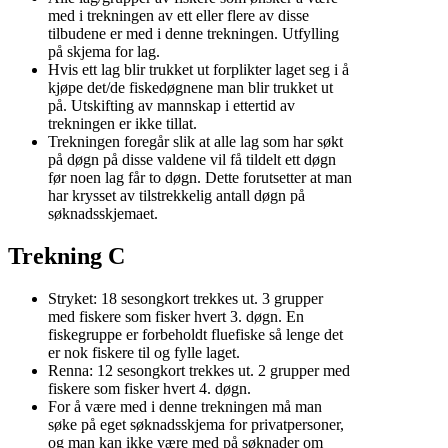
med i trekningen av ett eller flere av disse
tilbudene er med i denne trekningen. Utfylling
på skjema for lag.
Hvis ett lag blir trukket ut forplikter laget seg i å
kjøpe det/de fiskedøgnene man blir trukket ut
på. Utskifting av mannskap i ettertid av
trekningen er ikke tillat.
Trekningen foregår slik at alle lag som har søkt
på døgn på disse valdene vil få tildelt ett døgn
før noen lag får to døgn. Dette forutsetter at man
har krysset av tilstrekkelig antall døgn på
søknadsskjemaet.
Trekning C
Stryket: 18 sesongkort trekkes ut. 3 grupper
med fiskere som fisker hvert 3. døgn. En
fiskegruppe er forbeholdt fluefiske så lenge det
er nok fiskere til og fylle laget.
Renna: 12 sesongkort trekkes ut. 2 grupper med
fiskere som fisker hvert 4. døgn.
For å være med i denne trekningen må man
søke på eget søknadsskjema for privatpersoner,
og man kan ikke være med på søknader om