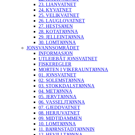
23. LIANVATNET
24. KYVATNET
25. VELIKVATNET
26. LAUGLOVATNET
27. HESTSJØEN
28. KOTATJØNNA
29. JELLEINTJØNNA
30. LOMTJØNNA
JONSVANNSOMRÅDET
INFORMASJON
UTLEIEBÅT JONSVATNET
FISKEREGLER
MORTEN I VIKERAUNTJØNNA
01. JONSVATNET
02. SOLEMSTJØNNA
03. STOKKDALSTJØNNA
04. METJØNNA
05. JERVTJØNNA
06. VASSELJTJØNNA
07. GJEDDVATNET
08. HERJUVATNET
09. MIDTIDAMMEN
10. LOMTJØNNA
11. BJØRNSTADTJØNNIN
12. HEVILLTJØNNA