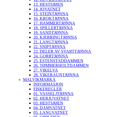
13. HESTSJØEN
14. JOVATNET
15. STEINTJØNNA
16. KROKTJØNNA
17. HAMMERTJØNNA
18. SPILLERTJØNNA
19. SANDTJØNNA
20. KJERRINGTJØNNA
21. LANGTJØNNA
22. SNIPTJØNNA
23. DELER AV SVARTTJØNNA
24. GORRTJØNNA
25. ESTENSTADDAMMEN
26. TØMMERHOLTDAMMEN
27. VIKELVA
28. VIKERAUNTJØNNA
MALVIKMARKA
INFORMASJON
FISKEREGLER
01. VASSELJTJØNNA
02. HERJUVATNET
03. HESTSJØEN
04. DAMVATNET
05. LANGVATNET