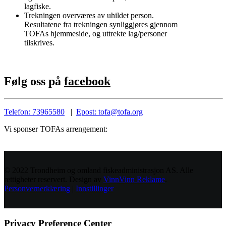
lagfiske.
Trekningen overværes av uhildet person.
Resultatene fra trekningen synliggjøres gjennom
TOFAs hjemmeside, og uttrekte lag/personer
tilskrives.
Følg oss på
facebook
Telefon: 73965580
|
Epost: tofa@tofa.org
Vi sponser TOFAs arrengement:
© 2022 Trondheim og omland fiskeadministrasjon AS. Alle
rettigheter reservert. Design av
VinnVinn Reklame
.
Personvernerklæring
|
Innstillinger
Privacy Preference Center