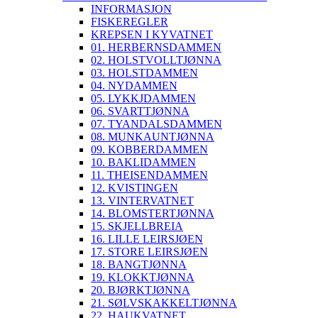
INFORMASJON
FISKEREGLER
KREPSEN I KYVATNET
01. HERBERNSDAMMEN
02. HOLSTVOLLTJØNNA
03. HOLSTDAMMEN
04. NYDAMMEN
05. LYKKJDAMMEN
06. SVARTTJØNNA
07. TYANDALSDAMMEN
08. MUNKAUNTJØNNA
09. KOBBERDAMMEN
10. BAKLIDAMMEN
11. THEISENDAMMEN
12. KVISTINGEN
13. VINTERVATNET
14. BLOMSTERTJØNNA
15. SKJELLBREIA
16. LILLE LEIRSJØEN
17. STORE LEIRSJØEN
18. BANGTJØNNA
19. KLOKKTJØNNA
20. BJØRKTJØNNA
21. SØLVSKAKKELTJØNNA
22. HAUKVATNET