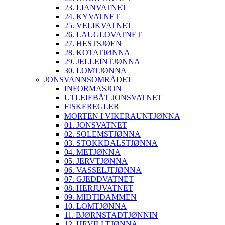
23. LIANVATNET
24. KYVATNET
25. VELIKVATNET
26. LAUGLOVATNET
27. HESTSJØEN
28. KOTATJØNNA
29. JELLEINTJØNNA
30. LOMTJØNNA
JONSVANNSOMRÅDET
INFORMASJON
UTLEIEBÅT JONSVATNET
FISKEREGLER
MORTEN I VIKERAUNTJØNNA
01. JONSVATNET
02. SOLEMSTJØNNA
03. STOKKDALSTJØNNA
04. METJØNNA
05. JERVTJØNNA
06. VASSELJTJØNNA
07. GJEDDVATNET
08. HERJUVATNET
09. MIDTIDAMMEN
10. LOMTJØNNA
11. BJØRNSTADTJØNNIN
12. HEVILLTJØNNA