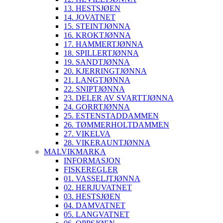
13. HESTSJØEN
14. JOVATNET
15. STEINTJØNNA
16. KROKTJØNNA
17. HAMMERTJØNNA
18. SPILLERTJØNNA
19. SANDTJØNNA
20. KJERRINGTJØNNA
21. LANGTJØNNA
22. SNIPTJØNNA
23. DELER AV SVARTTJØNNA
24. GORRTJØNNA
25. ESTENSTADDAMMEN
26. TØMMERHOLTDAMMEN
27. VIKELVA
28. VIKERAUNTJØNNA
MALVIKMARKA
INFORMASJON
FISKEREGLER
01. VASSELJTJØNNA
02. HERJUVATNET
03. HESTSJØEN
04. DAMVATNET
05. LANGVATNET