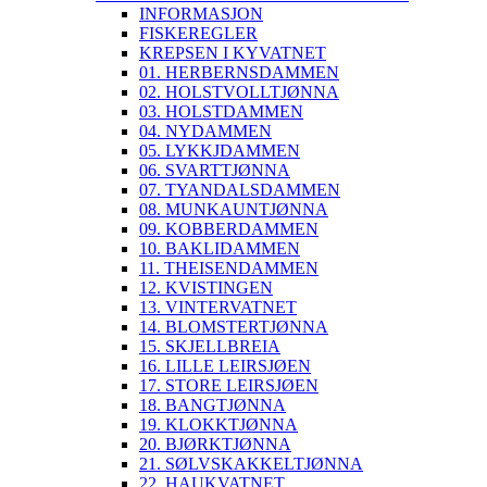
INFORMASJON
FISKEREGLER
KREPSEN I KYVATNET
01. HERBERNSDAMMEN
02. HOLSTVOLLTJØNNA
03. HOLSTDAMMEN
04. NYDAMMEN
05. LYKKJDAMMEN
06. SVARTTJØNNA
07. TYANDALSDAMMEN
08. MUNKAUNTJØNNA
09. KOBBERDAMMEN
10. BAKLIDAMMEN
11. THEISENDAMMEN
12. KVISTINGEN
13. VINTERVATNET
14. BLOMSTERTJØNNA
15. SKJELLBREIA
16. LILLE LEIRSJØEN
17. STORE LEIRSJØEN
18. BANGTJØNNA
19. KLOKKTJØNNA
20. BJØRKTJØNNA
21. SØLVSKAKKELTJØNNA
22. HAUKVATNET