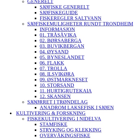
GENERELT
SJØFISKE GENERELT
SJØFISKEGUIDE
FISKEREGLER SALTVANN
SJØFISKEMULIGHETER RUNDT TRONDHEIM
INFORMASJON
01. TRÅSÅVIKA
02. BØRSABERGA
03. BUVIKBERGAN
04. ØYSAND
05. BYNESLANDET
06. FLAKK
07. TROLLA
08. ILSVIKØRA
09. ØSTMARKNESET
10. STORSAND
11. HURTIGRUTEKAIA
12. SKANSEN
SJØØRRET I TRØNDELAG
ANADROM LAKSEFISK I SJØEN
KULTIVERING & FORSKNING
FISKEKULTIVERING I NIDELVA
STAMFISKE
STRYKING OG KLEKKING
OVERVÅKINGSFISKE