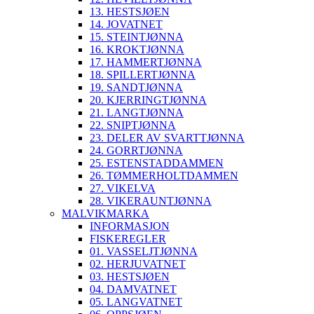
13. HESTSJØEN
14. JOVATNET
15. STEINTJØNNA
16. KROKTJØNNA
17. HAMMERTJØNNA
18. SPILLERTJØNNA
19. SANDTJØNNA
20. KJERRINGTJØNNA
21. LANGTJØNNA
22. SNIPTJØNNA
23. DELER AV SVARTTJØNNA
24. GORRTJØNNA
25. ESTENSTADDAMMEN
26. TØMMERHOLTDAMMEN
27. VIKELVA
28. VIKERAUNTJØNNA
MALVIKMARKA
INFORMASJON
FISKEREGLER
01. VASSELJTJØNNA
02. HERJUVATNET
03. HESTSJØEN
04. DAMVATNET
05. LANGVATNET