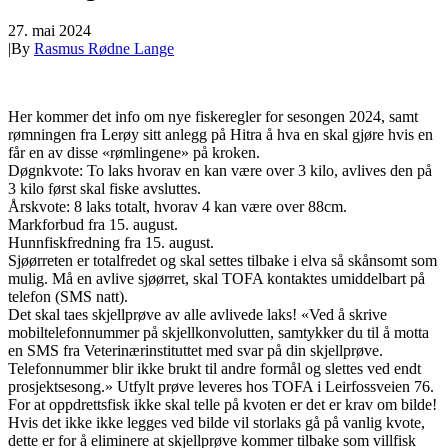
27. mai 2024
|
By
Rasmus Rødne Lange
Her kommer det info om nye fiskeregler for sesongen 2024, samt
rømningen fra Lerøy sitt anlegg på Hitra å hva en skal gjøre hvis en
får en av disse «rømlingene» på kroken.
Døgnkvote: To laks hvorav en kan være over 3 kilo, avlives den på
3 kilo først skal fiske avsluttes.
Årskvote: 8 laks totalt, hvorav 4 kan være over 88cm.
Markforbud fra 15. august.
Hunnfiskfredning fra 15. august.
Sjøørreten er totalfredet og skal settes tilbake i elva så skånsomt som
mulig. Må en avlive sjøørret, skal TOFA kontaktes umiddelbart på
telefon (SMS natt).
Det skal taes skjellprøve av alle avlivede laks! «Ved å skrive
mobiltelefonnummer på skjellkonvolutten, samtykker du til å motta
en SMS fra Veterinærinstituttet med svar på din skjellprøve.
Telefonnummer blir ikke brukt til andre formål og slettes ved endt
prosjektsesong.» Utfylt prøve leveres hos TOFA i Leirfossveien 76.
For at oppdrettsfisk ikke skal telle på kvoten er det er krav om bilde!
Hvis det ikke ikke legges ved bilde vil storlaks gå på vanlig kvote,
dette er for å eliminere at skjellprøve kommer tilbake som villfisk