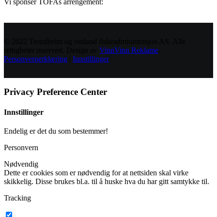
Vi sponser TOFAs arrengement:
© 2022 Trondheim og omland fiskeadministrasjon AS. Alle
rettigheter reservert. Design av
VinnVinn Reklame
.
Personvernerklæring
|
Innstillinger
Privacy Preference Center
Innstillinger
Endelig er det du som bestemmer!
Personvern
Nødvendig
Dette er cookies som er nødvendig for at nettsiden skal virke
skikkelig. Disse brukes bl.a. til å huske hva du har gitt samtykke til.
Tracking