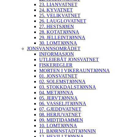
23. LIANVATNET
24. KYVATNET
25. VELIKVATNET
26. LAUGLOVATNET
27. HESTSJØEN
28. KOTATJØNNA
29. JELLEINTJØNNA
30. LOMTJØNNA
JONSVANNSOMRÅDET
INFORMASJON
UTLEIEBÅT JONSVATNET
FISKEREGLER
MORTEN I VIKERAUNTJØNNA
01. JONSVATNET
02. SOLEMSTJØNNA
03. STOKKDALSTJØNNA
04. METJØNNA
05. JERVTJØNNA
06. VASSELJTJØNNA
07. GJEDDVATNET
08. HERJUVATNET
09. MIDTIDAMMEN
10. LOMTJØNNA
11. BJØRNSTADTJØNNIN
12. HEVILLTJØNNA