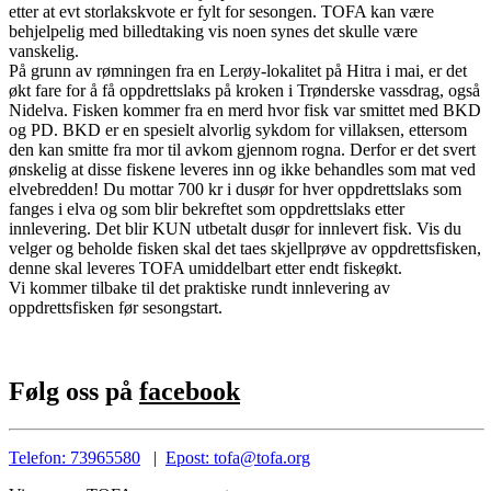
etter at evt storlakskvote er fylt for sesongen. TOFA kan være
behjelpelig med billedtaking vis noen synes det skulle være
vanskelig.
På grunn av rømningen fra en Lerøy-lokalitet på Hitra i mai, er det
økt fare for å få oppdrettslaks på kroken i Trønderske vassdrag, også
Nidelva. Fisken kommer fra en merd hvor fisk var smittet med BKD
og PD. BKD er en spesielt alvorlig sykdom for villaksen, ettersom
den kan smitte fra mor til avkom gjennom rogna. Derfor er det svert
ønskelig at disse fiskene leveres inn og ikke behandles som mat ved
elvebredden! Du mottar 700 kr i dusør for hver oppdrettslaks som
fanges i elva og som blir bekreftet som oppdrettslaks etter
innlevering. Det blir KUN utbetalt dusør for innlevert fisk. Vis du
velger og beholde fisken skal det taes skjellprøve av oppdrettsfisken,
denne skal leveres TOFA umiddelbart etter endt fiskeøkt.
Vi kommer tilbake til det praktiske rundt innlevering av
oppdrettsfisken før sesongstart.
Følg oss på
facebook
Telefon: 73965580
|
Epost: tofa@tofa.org