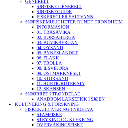
GENERELT
SJØFISKE GENERELT
SJØFISKEGUIDE
FISKEREGLER SALTVANN
SJØFISKEMULIGHETER RUNDT TRONDHEIM
INFORMASJON
01. TRÅSÅVIKA
02. BØRSABERGA
03. BUVIKBERGAN
04. ØYSAND
05. BYNESLANDET
06. FLAKK
07. TROLLA
08. ILSVIKØRA
09. ØSTMARKNESET
10. STORSAND
11. HURTIGRUTEKAIA
12. SKANSEN
SJØØRRET I TRØNDELAG
ANADROM LAKSEFISK I SJØEN
KULTIVERING & FORSKNING
FISKEKULTIVERING I NIDELVA
STAMFISKE
STRYKING OG KLEKKING
OVERVÅKINGSFISKE