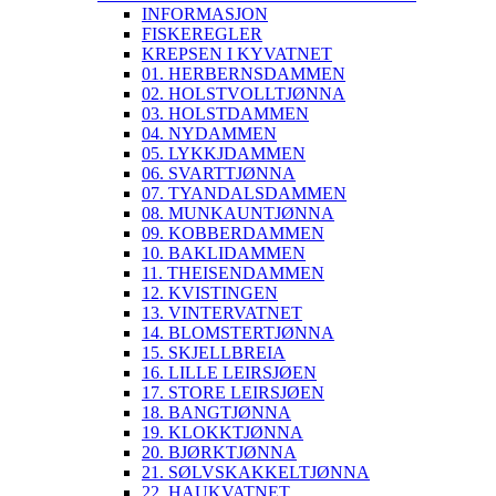
INFORMASJON
FISKEREGLER
KREPSEN I KYVATNET
01. HERBERNSDAMMEN
02. HOLSTVOLLTJØNNA
03. HOLSTDAMMEN
04. NYDAMMEN
05. LYKKJDAMMEN
06. SVARTTJØNNA
07. TYANDALSDAMMEN
08. MUNKAUNTJØNNA
09. KOBBERDAMMEN
10. BAKLIDAMMEN
11. THEISENDAMMEN
12. KVISTINGEN
13. VINTERVATNET
14. BLOMSTERTJØNNA
15. SKJELLBREIA
16. LILLE LEIRSJØEN
17. STORE LEIRSJØEN
18. BANGTJØNNA
19. KLOKKTJØNNA
20. BJØRKTJØNNA
21. SØLVSKAKKELTJØNNA
22. HAUKVATNET