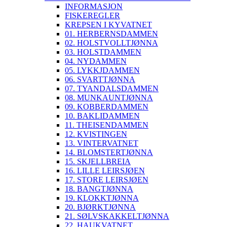
INFORMASJON
FISKEREGLER
KREPSEN I KYVATNET
01. HERBERNSDAMMEN
02. HOLSTVOLLTJØNNA
03. HOLSTDAMMEN
04. NYDAMMEN
05. LYKKJDAMMEN
06. SVARTTJØNNA
07. TYANDALSDAMMEN
08. MUNKAUNTJØNNA
09. KOBBERDAMMEN
10. BAKLIDAMMEN
11. THEISENDAMMEN
12. KVISTINGEN
13. VINTERVATNET
14. BLOMSTERTJØNNA
15. SKJELLBREIA
16. LILLE LEIRSJØEN
17. STORE LEIRSJØEN
18. BANGTJØNNA
19. KLOKKTJØNNA
20. BJØRKTJØNNA
21. SØLVSKAKKELTJØNNA
22. HAUKVATNET