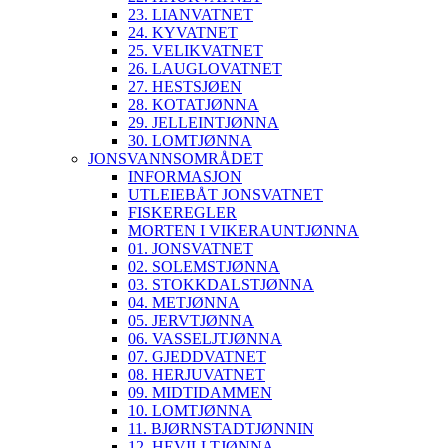
23. LIANVATNET
24. KYVATNET
25. VELIKVATNET
26. LAUGLOVATNET
27. HESTSJØEN
28. KOTATJØNNA
29. JELLEINTJØNNA
30. LOMTJØNNA
JONSVANNSOMRÅDET
INFORMASJON
UTLEIEBÅT JONSVATNET
FISKEREGLER
MORTEN I VIKERAUNTJØNNA
01. JONSVATNET
02. SOLEMSTJØNNA
03. STOKKDALSTJØNNA
04. METJØNNA
05. JERVTJØNNA
06. VASSELJTJØNNA
07. GJEDDVATNET
08. HERJUVATNET
09. MIDTIDAMMEN
10. LOMTJØNNA
11. BJØRNSTADTJØNNIN
12. HEVILLTJØNNA