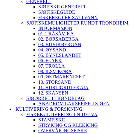
GENERELT
SJØFISKE GENERELT
SJØFISKEGUIDE
FISKEREGLER SALTVANN
SJØFISKEMULIGHETER RUNDT TRONDHEIM
INFORMASJON
01. TRÅSÅVIKA
02. BØRSABERGA
03. BUVIKBERGAN
04. ØYSAND
05. BYNESLANDET
06. FLAKK
07. TROLLA
08. ILSVIKØRA
09. ØSTMARKNESET
10. STORSAND
11. HURTIGRUTEKAIA
12. SKANSEN
SJØØRRET I TRØNDELAG
ANADROM LAKSEFISK I SJØEN
KULTIVERING & FORSKNING
FISKEKULTIVERING I NIDELVA
STAMFISKE
STRYKING OG KLEKKING
OVERVÅKINGSFISKE