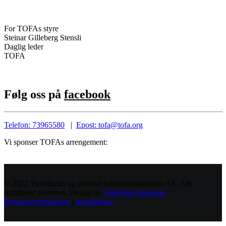
For TOFAs styre
Steinar Gilleberg Stensli
Daglig leder
TOFA
Følg oss på
facebook
Telefon: 73965580
|
Epost: tofa@tofa.org
Vi sponser TOFAs arrengement:
© 2022 Trondheim og omland fiskeadministrasjon AS. Alle
rettigheter reservert. Design av
VinnVinn Reklame
.
Personvernerklæring
|
Innstillinger