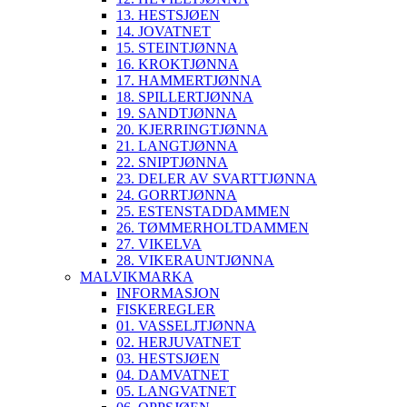
13. HESTSJØEN
14. JOVATNET
15. STEINTJØNNA
16. KROKTJØNNA
17. HAMMERTJØNNA
18. SPILLERTJØNNA
19. SANDTJØNNA
20. KJERRINGTJØNNA
21. LANGTJØNNA
22. SNIPTJØNNA
23. DELER AV SVARTTJØNNA
24. GORRTJØNNA
25. ESTENSTADDAMMEN
26. TØMMERHOLTDAMMEN
27. VIKELVA
28. VIKERAUNTJØNNA
MALVIKMARKA
INFORMASJON
FISKEREGLER
01. VASSELJTJØNNA
02. HERJUVATNET
03. HESTSJØEN
04. DAMVATNET
05. LANGVATNET