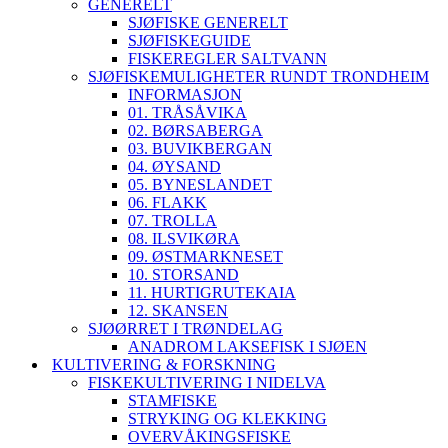
GENERELT
SJØFISKE GENERELT
SJØFISKEGUIDE
FISKEREGLER SALTVANN
SJØFISKEMULIGHETER RUNDT TRONDHEIM
INFORMASJON
01. TRÅSÅVIKA
02. BØRSABERGA
03. BUVIKBERGAN
04. ØYSAND
05. BYNESLANDET
06. FLAKK
07. TROLLA
08. ILSVIKØRA
09. ØSTMARKNESET
10. STORSAND
11. HURTIGRUTEKAIA
12. SKANSEN
SJØØRRET I TRØNDELAG
ANADROM LAKSEFISK I SJØEN
KULTIVERING & FORSKNING
FISKEKULTIVERING I NIDELVA
STAMFISKE
STRYKING OG KLEKKING
OVERVÅKINGSFISKE