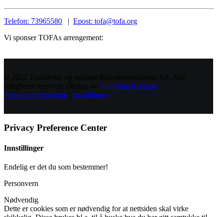
Telefon: 73965580
|
Epost: tofa@tofa.org
Vi sponser TOFAs arrengement:
© 2022 Trondheim og omland fiskeadministrasjon AS. Alle
rettigheter reservert. Design av
VinnVinn Reklame
.
Personvernerklæring
|
Innstillinger
Privacy Preference Center
Innstillinger
Endelig er det du som bestemmer!
Personvern
Nødvendig
Dette er cookies som er nødvendig for at nettsiden skal virke