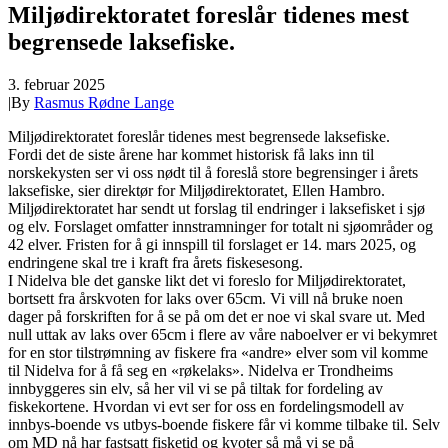
Miljødirektoratet foreslår tidenes mest
begrensede laksefiske.
3. februar 2025
|
By
Rasmus Rødne Lange
Miljødirektoratet foreslår tidenes mest begrensede laksefiske.
Fordi det de siste årene har kommet historisk få laks inn til
norskekysten ser vi oss nødt til å foreslå store begrensinger i årets
laksefiske, sier direktør for Miljødirektoratet, Ellen Hambro.
Miljødirektoratet har sendt ut forslag til endringer i laksefisket i sjø
og elv. Forslaget omfatter innstramninger for totalt ni sjøområder og
42 elver. Fristen for å gi innspill til forslaget er 14. mars 2025, og
endringene skal tre i kraft fra årets fiskesesong.
I Nidelva ble det ganske likt det vi foreslo for Miljødirektoratet,
bortsett fra årskvoten for laks over 65cm. Vi vill nå bruke noen
dager på forskriften for å se på om det er noe vi skal svare ut. Med
null uttak av laks over 65cm i flere av våre naboelver er vi bekymret
for en stor tilstrømning av fiskere fra «andre» elver som vil komme
til Nidelva for å få seg en «røkelaks». Nidelva er Trondheims
innbyggeres sin elv, så her vil vi se på tiltak for fordeling av
fiskekortene. Hvordan vi evt ser for oss en fordelingsmodell av
innbys-boende vs utbys-boende fiskere får vi komme tilbake til. Selv
om MD nå har fastsatt fisketid og kvoter så må vi se på