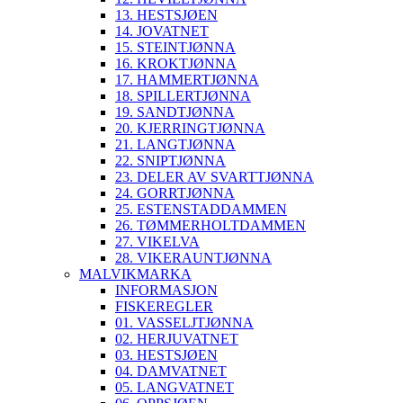
13. HESTSJØEN
14. JOVATNET
15. STEINTJØNNA
16. KROKTJØNNA
17. HAMMERTJØNNA
18. SPILLERTJØNNA
19. SANDTJØNNA
20. KJERRINGTJØNNA
21. LANGTJØNNA
22. SNIPTJØNNA
23. DELER AV SVARTTJØNNA
24. GORRTJØNNA
25. ESTENSTADDAMMEN
26. TØMMERHOLTDAMMEN
27. VIKELVA
28. VIKERAUNTJØNNA
MALVIKMARKA
INFORMASJON
FISKEREGLER
01. VASSELJTJØNNA
02. HERJUVATNET
03. HESTSJØEN
04. DAMVATNET
05. LANGVATNET