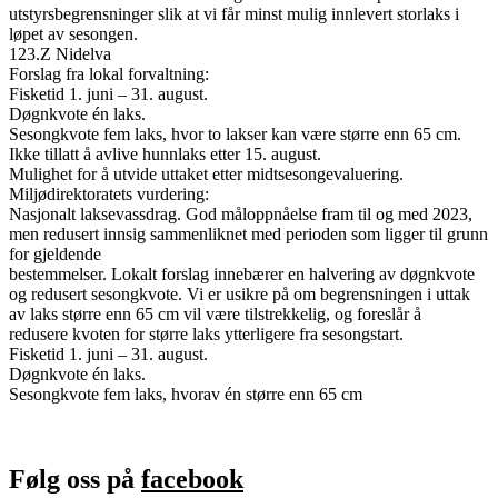
utstyrsbegrensninger slik at vi får minst mulig innlevert storlaks i
løpet av sesongen.
123.Z Nidelva
Forslag fra lokal forvaltning:
Fisketid 1. juni – 31. august.
Døgnkvote én laks.
Sesongkvote fem laks, hvor to lakser kan være større enn 65 cm.
Ikke tillatt å avlive hunnlaks etter 15. august.
Mulighet for å utvide uttaket etter midtsesongevaluering.
Miljødirektoratets vurdering:
Nasjonalt laksevassdrag. God måloppnåelse fram til og med 2023,
men redusert innsig sammenliknet med perioden som ligger til grunn
for gjeldende
bestemmelser. Lokalt forslag innebærer en halvering av døgnkvote
og redusert sesongkvote. Vi er usikre på om begrensningen i uttak
av laks større enn 65 cm vil være tilstrekkelig, og foreslår å
redusere kvoten for større laks ytterligere fra sesongstart.
Fisketid 1. juni – 31. august.
Døgnkvote én laks.
Sesongkvote fem laks, hvorav én større enn 65 cm
Følg oss på
facebook