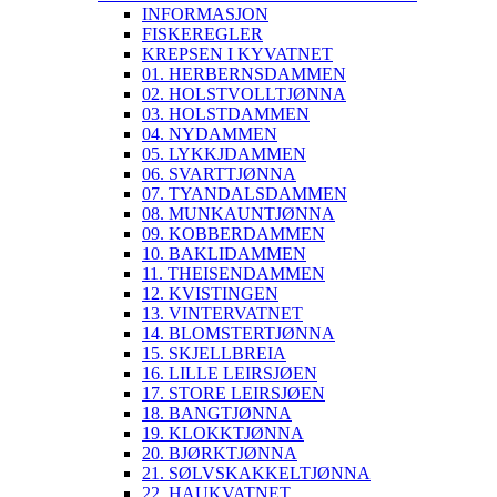
INFORMASJON
FISKEREGLER
KREPSEN I KYVATNET
01. HERBERNSDAMMEN
02. HOLSTVOLLTJØNNA
03. HOLSTDAMMEN
04. NYDAMMEN
05. LYKKJDAMMEN
06. SVARTTJØNNA
07. TYANDALSDAMMEN
08. MUNKAUNTJØNNA
09. KOBBERDAMMEN
10. BAKLIDAMMEN
11. THEISENDAMMEN
12. KVISTINGEN
13. VINTERVATNET
14. BLOMSTERTJØNNA
15. SKJELLBREIA
16. LILLE LEIRSJØEN
17. STORE LEIRSJØEN
18. BANGTJØNNA
19. KLOKKTJØNNA
20. BJØRKTJØNNA
21. SØLVSKAKKELTJØNNA
22. HAUKVATNET