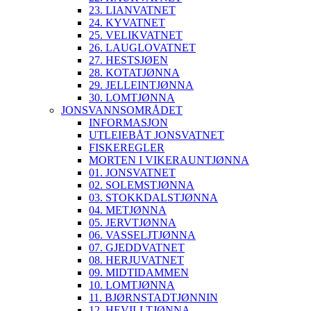
23. LIANVATNET
24. KYVATNET
25. VELIKVATNET
26. LAUGLOVATNET
27. HESTSJØEN
28. KOTATJØNNA
29. JELLEINTJØNNA
30. LOMTJØNNA
JONSVANNSOMRÅDET
INFORMASJON
UTLEIEBÅT JONSVATNET
FISKEREGLER
MORTEN I VIKERAUNTJØNNA
01. JONSVATNET
02. SOLEMSTJØNNA
03. STOKKDALSTJØNNA
04. METJØNNA
05. JERVTJØNNA
06. VASSELJTJØNNA
07. GJEDDVATNET
08. HERJUVATNET
09. MIDTIDAMMEN
10. LOMTJØNNA
11. BJØRNSTADTJØNNIN
12. HEVILLTJØNNA