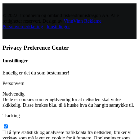
© 2022 Trondheim og omland fiskeadministrasjon AS. Alle
rettigheter reservert. Design av
VinnVinn Reklame
.
Personvernerklæring
|
Innstillinger
Privacy Preference Center
Innstillinger
Endelig er det du som bestemmer!
Personvern
Nødvendig
Dette er cookies som er nødvendig for at nettsiden skal virke
skikkelig. Disse brukes bl.a. til å huske hva du har gitt samtykke til.
Tracking
Til å føre statistikk og analysere trafikkdata fra nettsiden, bruker vi
verktøy som må lagre en cookie for å fungere. Opplysninger som