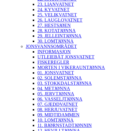
23. LIANVATNET
24. KYVATNET
25. VELIKVATNET
26. LAUGLOVATNET
27. HESTSJØEN
28. KOTATJØNNA
29. JELLEINTJØNNA
30. LOMTJØNNA
JONSVANNSOMRÅDET
INFORMASJON
UTLEIEBÅT JONSVATNET
FISKEREGLER
MORTEN I VIKERAUNTJØNNA
01. JONSVATNET
02. SOLEMSTJØNNA
03. STOKKDALSTJØNNA
04. METJØNNA
05. JERVTJØNNA
06. VASSELJTJØNNA
07. GJEDDVATNET
08. HERJUVATNET
09. MIDTIDAMMEN
10. LOMTJØNNA
11. BJØRNSTADTJØNNIN
12. HEVILLTJØNNA