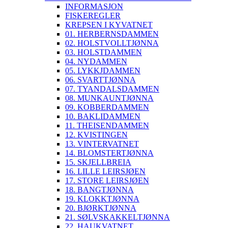
INFORMASJON
FISKEREGLER
KREPSEN I KYVATNET
01. HERBERNSDAMMEN
02. HOLSTVOLLTJØNNA
03. HOLSTDAMMEN
04. NYDAMMEN
05. LYKKJDAMMEN
06. SVARTTJØNNA
07. TYANDALSDAMMEN
08. MUNKAUNTJØNNA
09. KOBBERDAMMEN
10. BAKLIDAMMEN
11. THEISENDAMMEN
12. KVISTINGEN
13. VINTERVATNET
14. BLOMSTERTJØNNA
15. SKJELLBREIA
16. LILLE LEIRSJØEN
17. STORE LEIRSJØEN
18. BANGTJØNNA
19. KLOKKTJØNNA
20. BJØRKTJØNNA
21. SØLVSKAKKELTJØNNA
22. HAUKVATNET