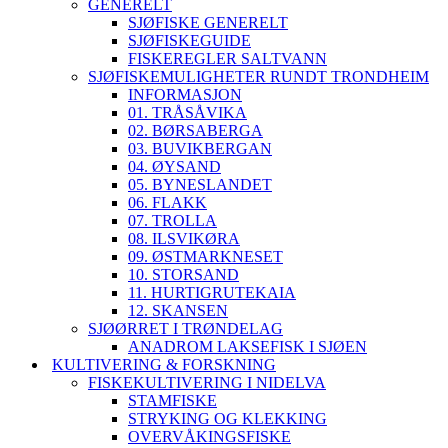
GENERELT
SJØFISKE GENERELT
SJØFISKEGUIDE
FISKEREGLER SALTVANN
SJØFISKEMULIGHETER RUNDT TRONDHEIM
INFORMASJON
01. TRÅSÅVIKA
02. BØRSABERGA
03. BUVIKBERGAN
04. ØYSAND
05. BYNESLANDET
06. FLAKK
07. TROLLA
08. ILSVIKØRA
09. ØSTMARKNESET
10. STORSAND
11. HURTIGRUTEKAIA
12. SKANSEN
SJØØRRET I TRØNDELAG
ANADROM LAKSEFISK I SJØEN
KULTIVERING & FORSKNING
FISKEKULTIVERING I NIDELVA
STAMFISKE
STRYKING OG KLEKKING
OVERVÅKINGSFISKE