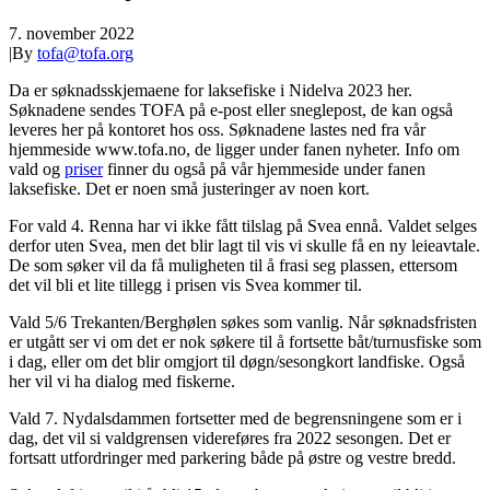
7. november 2022
|
By
tofa@tofa.org
Da er søknadsskjemaene for laksefiske i Nidelva 2023 her.
Søknadene sendes TOFA på e-post eller sneglepost, de kan også
leveres her på kontoret hos oss. Søknadene lastes ned fra vår
hjemmeside www.tofa.no, de ligger under fanen nyheter. Info om
vald og
priser
finner du også på vår hjemmeside under fanen
laksefiske. Det er noen små justeringer av noen kort.
For vald 4. Renna har vi ikke fått tilslag på Svea ennå. Valdet selges
derfor uten Svea, men det blir lagt til vis vi skulle få en ny leieavtale.
De som søker vil da få muligheten til å frasi seg plassen, ettersom
det vil bli et lite tillegg i prisen vis Svea kommer til.
Vald 5/6 Trekanten/Berghølen søkes som vanlig. Når søknadsfristen
er utgått ser vi om det er nok søkere til å fortsette båt/turnusfiske som
i dag, eller om det blir omgjort til døgn/sesongkort landfiske. Også
her vil vi ha dialog med fiskerne.
Vald 7. Nydalsdammen fortsetter med de begrensningene som er i
dag, det vil si valdgrensen videreføres fra 2022 sesongen. Det er
fortsatt utfordringer med parkering både på østre og vestre bredd.