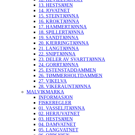
13. HESTSJØEN
14. JOVATNET
15. STEINTJØNNA
16. KROKTJØNNA
17. HAMMERTJØNNA
18. SPILLERTJØNNA
19. SANDTJØNNA
20. KJERRINGTJØNNA
21. LANGTJØNNA
22. SNIPTJØNNA
23. DELER AV SVARTTJØNNA
24. GORRTJØNNA
25. ESTENSTADDAMMEN
26. TØMMERHOLTDAMMEN
27. VIKELVA
28. VIKERAUNTJØNNA
MALVIKMARKA
INFORMASJON
FISKEREGLER
01. VASSELJTJØNNA
02. HERJUVATNET
03. HESTSJØEN
04. DAMVATNET
05. LANGVATNET