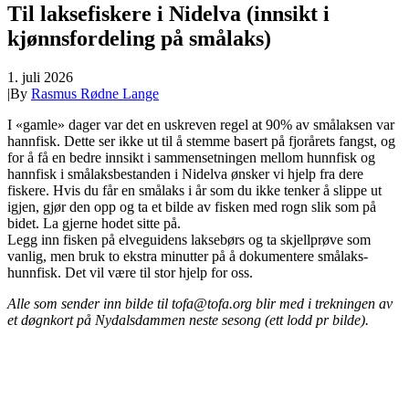
Til laksefiskere i Nidelva (innsikt i
kjønnsfordeling på smålaks)
1. juli 2026
|
By
Rasmus Rødne Lange
I «gamle» dager var det en uskreven regel at 90% av smålaksen var
hannfisk. Dette ser ikke ut til å stemme basert på fjorårets fangst, og
for å få en bedre innsikt i sammensetningen mellom hunnfisk og
hannfisk i smålaksbestanden i Nidelva ønsker vi hjelp fra dere
fiskere. Hvis du får en smålaks i år som du ikke tenker å slippe ut
igjen, gjør den opp og ta et bilde av fisken med rogn slik som på
bidet. La gjerne hodet sitte på.
Legg inn fisken på elveguidens laksebørs og ta skjellprøve som
vanlig, men bruk to ekstra minutter på å dokumentere smålaks-
hunnfisk. Det vil være til stor hjelp for oss.
Alle som sender inn bilde til tofa@tofa.org blir med i trekningen av
et døgnkort på Nydalsdammen neste sesong (ett lodd pr bilde).