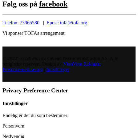
Følg oss på
facebook
Telefon: 73965580
|
Epost: tofa@tofa.org
Vi sponser TOFAs arrengement:
© 2022 Trondheim og omland fiskeadministrasjon AS. Alle
rettigheter reservert. Design av
VinnVinn Reklame
.
Personvernerklæring
|
Innstillinger
Privacy Preference Center
Innstillinger
Endelig er det du som bestemmer!
Personvern
Nødvendig