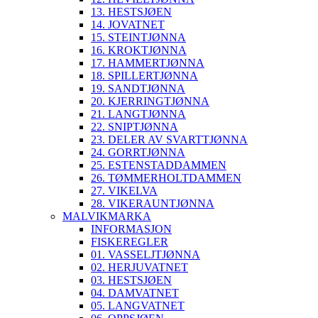
13. HESTSJØEN
14. JOVATNET
15. STEINTJØNNA
16. KROKTJØNNA
17. HAMMERTJØNNA
18. SPILLERTJØNNA
19. SANDTJØNNA
20. KJERRINGTJØNNA
21. LANGTJØNNA
22. SNIPTJØNNA
23. DELER AV SVARTTJØNNA
24. GORRTJØNNA
25. ESTENSTADDAMMEN
26. TØMMERHOLTDAMMEN
27. VIKELVA
28. VIKERAUNTJØNNA
MALVIKMARKA
INFORMASJON
FISKEREGLER
01. VASSELJTJØNNA
02. HERJUVATNET
03. HESTSJØEN
04. DAMVATNET
05. LANGVATNET