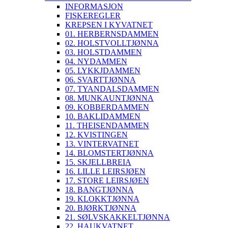
INFORMASJON
FISKEREGLER
KREPSEN I KYVATNET
01. HERBERNSDAMMEN
02. HOLSTVOLLTJØNNA
03. HOLSTDAMMEN
04. NYDAMMEN
05. LYKKJDAMMEN
06. SVARTTJØNNA
07. TYANDALSDAMMEN
08. MUNKAUNTJØNNA
09. KOBBERDAMMEN
10. BAKLIDAMMEN
11. THEISENDAMMEN
12. KVISTINGEN
13. VINTERVATNET
14. BLOMSTERTJØNNA
15. SKJELLBREIA
16. LILLE LEIRSJØEN
17. STORE LEIRSJØEN
18. BANGTJØNNA
19. KLOKKTJØNNA
20. BJØRKTJØNNA
21. SØLVSKAKKELTJØNNA
22. HAUKVATNET