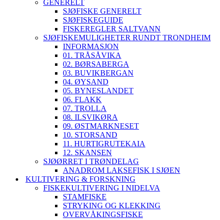
GENERELT
SJØFISKE GENERELT
SJØFISKEGUIDE
FISKEREGLER SALTVANN
SJØFISKEMULIGHETER RUNDT TRONDHEIM
INFORMASJON
01. TRÅSÅVIKA
02. BØRSABERGA
03. BUVIKBERGAN
04. ØYSAND
05. BYNESLANDET
06. FLAKK
07. TROLLA
08. ILSVIKØRA
09. ØSTMARKNESET
10. STORSAND
11. HURTIGRUTEKAIA
12. SKANSEN
SJØØRRET I TRØNDELAG
ANADROM LAKSEFISK I SJØEN
KULTIVERING & FORSKNING
FISKEKULTIVERING I NIDELVA
STAMFISKE
STRYKING OG KLEKKING
OVERVÅKINGSFISKE