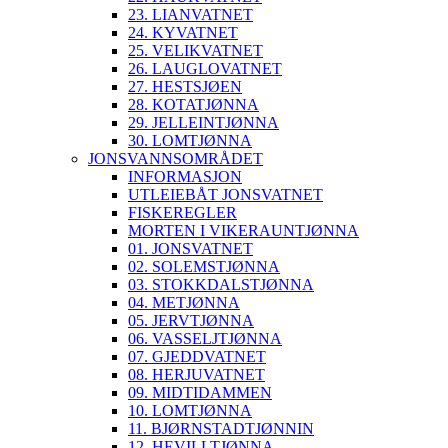
23. LIANVATNET
24. KYVATNET
25. VELIKVATNET
26. LAUGLOVATNET
27. HESTSJØEN
28. KOTATJØNNA
29. JELLEINTJØNNA
30. LOMTJØNNA
JONSVANNSOMRÅDET
INFORMASJON
UTLEIEBÅT JONSVATNET
FISKEREGLER
MORTEN I VIKERAUNTJØNNA
01. JONSVATNET
02. SOLEMSTJØNNA
03. STOKKDALSTJØNNA
04. METJØNNA
05. JERVTJØNNA
06. VASSELJTJØNNA
07. GJEDDVATNET
08. HERJUVATNET
09. MIDTIDAMMEN
10. LOMTJØNNA
11. BJØRNSTADTJØNNIN
12. HEVILLTJØNNA