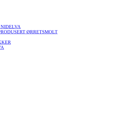
 NIDELVA
PRODUSERT ØRRETSMOLT
KKER
VA