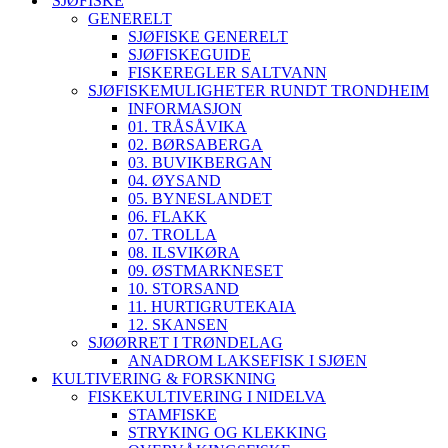
SJØFISKE
GENERELT
SJØFISKE GENERELT
SJØFISKEGUIDE
FISKEREGLER SALTVANN
SJØFISKEMULIGHETER RUNDT TRONDHEIM
INFORMASJON
01. TRÅSÅVIKA
02. BØRSABERGA
03. BUVIKBERGAN
04. ØYSAND
05. BYNESLANDET
06. FLAKK
07. TROLLA
08. ILSVIKØRA
09. ØSTMARKNESET
10. STORSAND
11. HURTIGRUTEKAIA
12. SKANSEN
SJØØRRET I TRØNDELAG
ANADROM LAKSEFISK I SJØEN
KULTIVERING & FORSKNING
FISKEKULTIVERING I NIDELVA
STAMFISKE
STRYKING OG KLEKKING