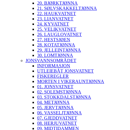
20. BJØRKTJØNNA
21. SØLVSKAKKELTJØNNA
22. HAUKVATNET
23. LIANVATNET
24. KYVATNET
25. VELIKVATNET
26. LAUGLOVATNET
27. HESTSJØEN
28. KOTATJØNNA
29. JELLEINTJØNNA
30. LOMTJØNNA
JONSVANNSOMRÅDET
INFORMASJON
UTLEIEBÅT JONSVATNET
FISKEREGLER
MORTEN I VIKERAUNTJØNNA
01. JONSVATNET
02. SOLEMSTJØNNA
03. STOKKDALSTJØNNA
04. METJØNNA
05. JERVTJØNNA
06. VASSELJTJØNNA
07. GJEDDVATNET
08. HERJUVATNET
09. MIDTIDAMMEN