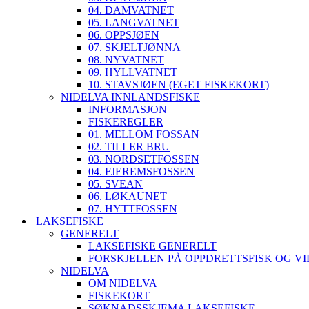
04. DAMVATNET
05. LANGVATNET
06. OPPSJØEN
07. SKJELTJØNNA
08. NYVATNET
09. HYLLVATNET
10. STAVSJØEN (EGET FISKEKORT)
NIDELVA INNLANDSFISKE
INFORMASJON
FISKEREGLER
01. MELLOM FOSSAN
02. TILLER BRU
03. NORDSETFOSSEN
04. FJEREMSFOSSEN
05. SVEAN
06. LØKAUNET
07. HYTTFOSSEN
LAKSEFISKE
GENERELT
LAKSEFISKE GENERELT
FORSKJELLEN PÅ OPPDRETTSFISK OG VI
NIDELVA
OM NIDELVA
FISKEKORT
SØKNADSSKJEMA LAKSEFISKE