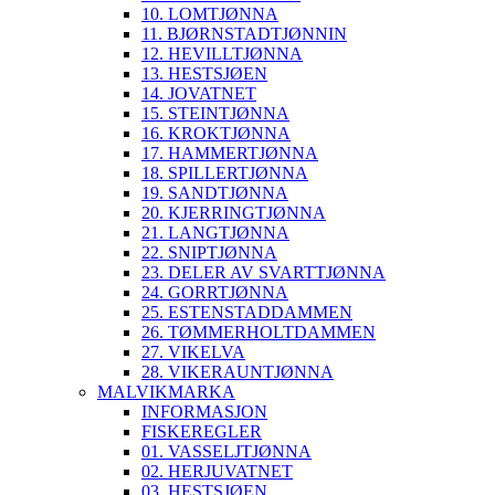
10. LOMTJØNNA
11. BJØRNSTADTJØNNIN
12. HEVILLTJØNNA
13. HESTSJØEN
14. JOVATNET
15. STEINTJØNNA
16. KROKTJØNNA
17. HAMMERTJØNNA
18. SPILLERTJØNNA
19. SANDTJØNNA
20. KJERRINGTJØNNA
21. LANGTJØNNA
22. SNIPTJØNNA
23. DELER AV SVARTTJØNNA
24. GORRTJØNNA
25. ESTENSTADDAMMEN
26. TØMMERHOLTDAMMEN
27. VIKELVA
28. VIKERAUNTJØNNA
MALVIKMARKA
INFORMASJON
FISKEREGLER
01. VASSELJTJØNNA
02. HERJUVATNET
03. HESTSJØEN