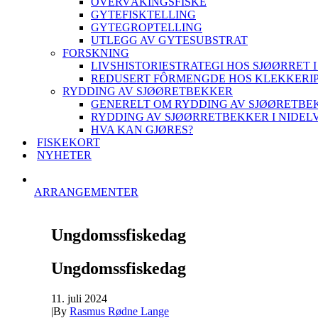
OVERVÅKINGSFISKE
GYTEFISKTELLING
GYTEGROPTELLING
UTLEGG AV GYTESUBSTRAT
FORSKNING
LIVSHISTORIESTRATEGI HOS SJØØRRET I
REDUSERT FÔRMENGDE HOS KLEKKERI
RYDDING AV SJØØRETBEKKER
GENERELT OM RYDDING AV SJØØRETBE
RYDDING AV SJØØRRETBEKKER I NIDEL
HVA KAN GJØRES?
FISKEKORT
NYHETER
ARRANGEMENTER
Ungdomssfiskedag
Ungdomssfiskedag
11. juli 2024
|
By
Rasmus Rødne Lange