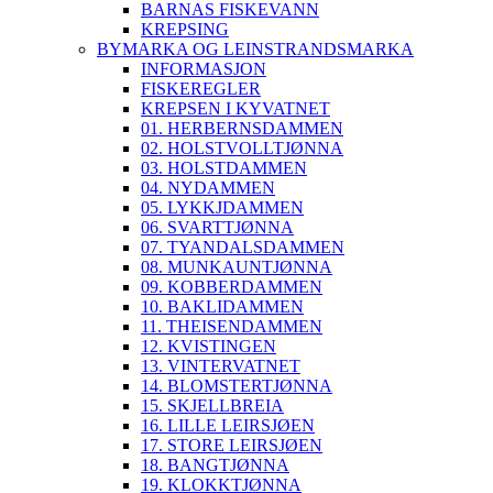
BARNAS FISKEVANN
KREPSING
BYMARKA OG LEINSTRANDSMARKA
INFORMASJON
FISKEREGLER
KREPSEN I KYVATNET
01. HERBERNSDAMMEN
02. HOLSTVOLLTJØNNA
03. HOLSTDAMMEN
04. NYDAMMEN
05. LYKKJDAMMEN
06. SVARTTJØNNA
07. TYANDALSDAMMEN
08. MUNKAUNTJØNNA
09. KOBBERDAMMEN
10. BAKLIDAMMEN
11. THEISENDAMMEN
12. KVISTINGEN
13. VINTERVATNET
14. BLOMSTERTJØNNA
15. SKJELLBREIA
16. LILLE LEIRSJØEN
17. STORE LEIRSJØEN
18. BANGTJØNNA
19. KLOKKTJØNNA